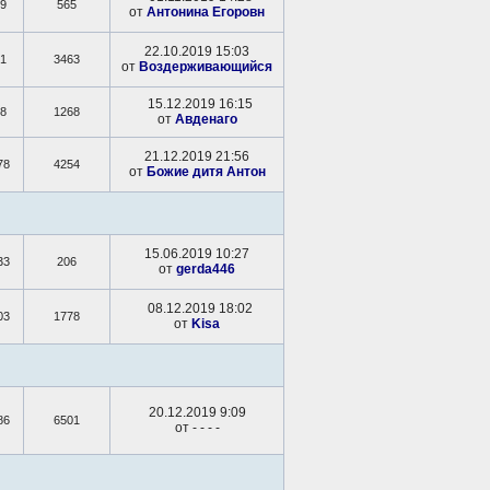
9
565
от
Антонина Егоровн
22.10.2019 15:03
1
3463
от
Воздерживающийся
15.12.2019 16:15
8
1268
от
Авденаго
21.12.2019 21:56
78
4254
от
Божие дитя Антон
15.06.2019 10:27
33
206
от
gerda446
08.12.2019 18:02
03
1778
от
Kisa
20.12.2019 9:09
86
6501
от
- - - -