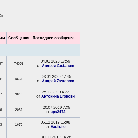
йт:
мы
Сообщения
Последнее сообщение
04.01.2020 17:59
37
74851
от
Андрей Zastanom
03.01.2020 17:45
44
9661
от
Андрей Zastanom
25.12.2019 6:22
7
3643
от
Антонина Егоровн
20.07.2019 7:35
6
2031
от
ира2473
06.12.2019 16:08
3
1673
от
Explicite
01.11.2019 14:28