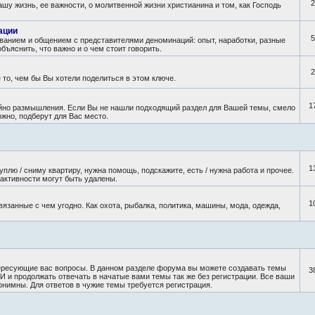
2
ашу жизнь, ее важности, о молитвенной жизни христианина и том, как Господь
ации
5
ванием и общением с представителями деноминаций: опыт, наработки, разные
бъяснить, что важно и о чем стоит говорить.
2
то, чем бы Вы хотели поделиться в этом ключе.
1
тойно размышления. Если Вы не нашли подходящий раздел для Вашей темы, смело
жно, подберут для Вас место.
1
плю / сниму квартиру, нужна помощь, подскажите, есть / нужна работа и прочее.
активности могут быть удалены.
1
занные с чем угодно. Как охота, рыбалка, политика, машины, мода, одежда,
ересующие вас вопросы. В данном разделе форума вы можете создавать темы
3
и продолжать отвечать в начатые вами темы так же без регистрации. Все ваши
онимны. Для ответов в чужие темы требуется регистрация.