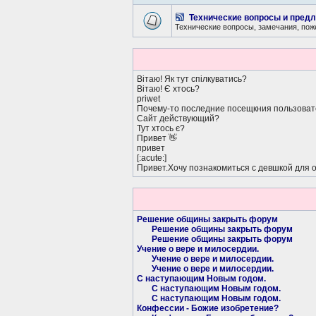
Технические вопросы и пред
Технические вопросы, замечания, пож
Вітаю! Як тут спілкуватись?
Вітаю! Є хтось?
priwet
Почему-то последние посещкния пользовате
Сайт действующий?
Тут хтось є?
Привет 👋
привет
[:acute:]
Привет.Хочу познакомиться с девшкой для 
Решение общины закрыть форум
Решение общины закрыть форум
Решение общины закрыть форум
Учение о вере и милосердии.
Учение о вере и милосердии.
Учение о вере и милосердии.
С наступающим Новым годом.
С наступающим Новым годом.
С наступающим Новым годом.
Конфессии - Божие изобретение?