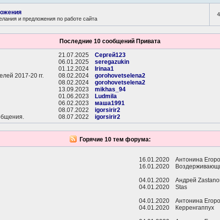
ложения
4
елания и предложения по работе сайта
Последние 10 сообщений Привата
21.07.2025
Сергей123
06.01.2025
seregazukin
01.12.2024
Irinaa1
лей 2017-20 гг.
08.02.2024
gorohovetselena2
08.02.2024
gorohovetselena2
13.09.2023
mikhas_94
01.06.2023
Ludmila
06.02.2023
маша1991
08.07.2022
igorsirir2
общения.
08.07.2022
igorsirir2
Горячие 10 тем форума:
16.01.2020
Антонина Егор
16.01.2020
Воздерживающ
04.01.2020
Андрей Zastan
04.01.2020
Stas
04.01.2020
Антонина Егор
04.01.2020
Керренгаппух