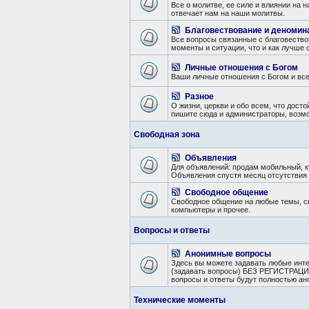
Все о молитве, ее силе и влиянии на н
отвечает нам на наши молитвы.
Благовествование и деномин
Все вопросы связанные с благовество
моменты и ситуации, что и как лучше о
Личные отношения с Богом
Ваши личные отношения с Богом и все 
Разное
О жизни, церкви и обо всем, что дос
пишите сюда и администраторы, возмо
Свободная зона
Объявления
Для объявлений: продам мобильный, ку
Объявления спустя месяц отсутствия 
Свободное общение
Свободное общение на любые темы, свя
компьютеры и прочее.
Вопросы и ответы
Анонимные вопросы
Здесь вы можете задавать любые инт
(задавать вопросы) БЕЗ РЕГИСТРАЦИИ 
вопросы и ответы будут полностью ан
Технические моменты