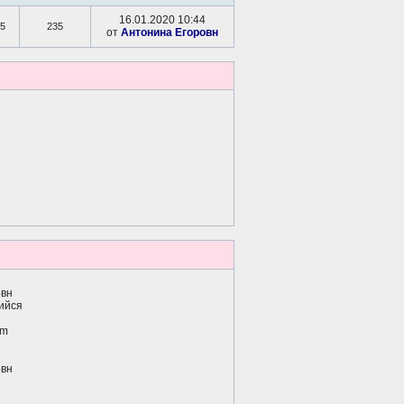
16.01.2020 10:44
5
235
от
Антонина Егоровн
овн
ийся
om
овн