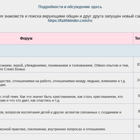
Подробности и обсуждение здесь
я знакомств и поиска верующими общин и друг друга запущен новый са
https://faithbinder.com/ru
Форум
Те
8
санием, верой, убеждениями, пониманием и толкованием. Обмен опытом и тем,
ете Слово Божье.
2
бществе, отношениями на работе, отношениями между людьми, влиянием и т.д.
ции.
6
 этой теме. Как что значит быть христианином, как стать христианином, кто
ам и что это дает, как спастись и т.д.
8
в, вопросов воспитания детей и других аспектов связанных с созданием и
5
гиозной практике, поклонении, внутренних вопросах и отношениях.