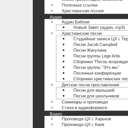
Полезные ccылки
Христианская поэзия
Аудио
Аудио Библия
Новый Завет (аудио, mp3)
Христианские песни
Студийные записи ЦХ г. Те
Песни Jacob Campbell
Песни Жигулина
Песни группы Lege Artis
Сборники "Песнь возрожде
Песни группы "Это мы"
Песенные конференции
Сборники христианских пе
Детские песни прославления
Песни для малышей
Песни для школьников
Семинары и проповеди
Стихи в аудиоформате
Видео
Проповеди ЦХ г. Харьков
Проповеди ЦХ г. Киев