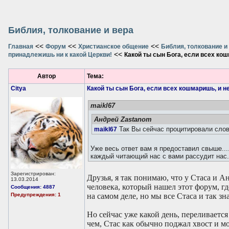
Библия, толкование и вера
<<
<<
<<
Главная
Форум
Христианское общение
Библия, толкование и
<<
принадлежишь ни к какой Церкви!
Какой ты сын Бога, если всех кош
Автор
Тема:
Citya
Какой ты сын Бога, если всех кошмаришь, и н
maikl67
Андрей Zastanom
Так Вы сейчас процитировали слов
maikl67
Уже весь ответ вам я предоставил свыше....
каждый читающий нас с вами рассудит нас.
Зарегистрирован:
Друзья, я так понимаю, что у Стаса и А
13.03.2014
человека, который нашел этот форум, гд
Сообщения: 4887
Предупреждения: 1
на самом деле, но мы все Стаса и так зн
Но сейчас уже какой день, переливается
чем, Стас как обычно поджал хвост и м