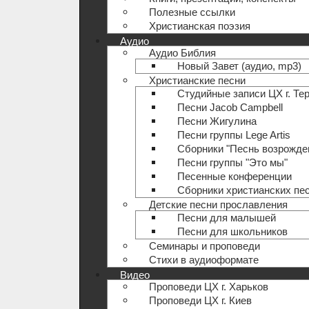
Полезные ccылки
Христианская поэзия
Аудио
Аудио Библия
Новый Завет (аудио, mp3)
Христианские песни
Студийные записи ЦХ г. Те
Песни Jacob Campbell
Песни Жигулина
Песни группы Lege Artis
Сборники "Песнь возрожде
Песни группы "Это мы"
Песенные конференции
Сборники христианских пе
Детские песни прославления
Песни для малышей
Песни для школьников
Семинары и проповеди
Стихи в аудиоформате
Видео
Проповеди ЦХ г. Харьков
Проповеди ЦХ г. Киев