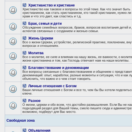
Христианство и христиане
Христианство как таковое и вопросы по этой теме. Как что значит быть
христианином, как стать христианином, кто такой христианин, нужно ли
храм и что это дает, как спастись и т.д.
Брак, семья и дети
Обсуждение семейных вопросов, браков, вопросов воспитания детей и 
аспектов связанных с созданием и жизнью семьи.
Жизнь Церкви
Все о жизни Церкви, устройстве, религиозной практике, поклонении, вн
вопросах и отношениях.
Молитва
Все о молитве, ее силе и влиянии на нашу жизнь, ее важности, о молит
жизни христианина и том, как Господь отвечает нам на наши молитвы.
Благовествование и деноминации
Все вопросы связанные с благовествованием и общением с представи
деноминаций: опыт, наработки, разные моменты и ситуации, что и как 
объяснить, что важно и о чем стоит говорить.
Личные отношения с Богом
Ваши личные отношения с Богом и все то, чем бы Вы хотели поделитьс
ключе.
Разное
О жизни, церкви и обо всем, что достойно размышления. Если Вы не н
подходящий раздел для Вашей темы, смело пишите сюда и администра
возможно, подберут для Вас место.
Свободная зона
Объявления