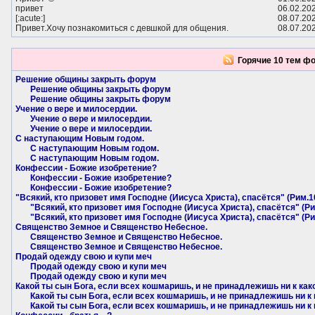
привет
06.02.20
[:acute:]
08.07.20
Привет.Хочу познакомиться с девшкой для общения.
08.07.20
Горячие 10 тем ф
Решение общины закрыть форум
Решение общины закрыть форум
Решение общины закрыть форум
Учение о вере и милосердии.
Учение о вере и милосердии.
Учение о вере и милосердии.
С наступающим Новым годом.
С наступающим Новым годом.
С наступающим Новым годом.
Конфессии - Божие изобретение?
Конфессии - Божие изобретение?
Конфессии - Божие изобретение?
"Всякий, кто призовет имя Господне (Иисуса Христа), спасётся" (Рим.1
"Всякий, кто призовет имя Господне (Иисуса Христа), спасётся" (Ри
"Всякий, кто призовет имя Господне (Иисуса Христа), спасётся" (Ри
Священство Земное и Священство Небесное.
Священство Земное и Священство Небесное.
Священство Земное и Священство Небесное.
Продай одежду свою и купи меч
Продай одежду свою и купи меч
Продай одежду свою и купи меч
Какой ты сын Бога, если всех кошмаришь, и не принадлежишь ни к как
Какой ты сын Бога, если всех кошмаришь, и не принадлежишь ни к 
Какой ты сын Бога, если всех кошмаришь, и не принадлежишь ни к 