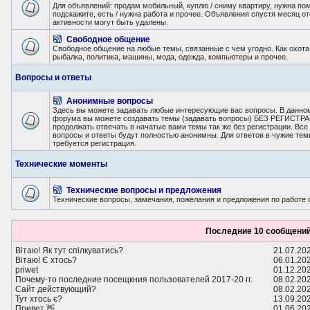
Для объявлений: продам мобильный, куплю / сниму квартиру, нужна по
подскажите, есть / нужна работа и прочее. Объявления спустя месяц о
активности могут быть удалены.
Свободное общение
Свободное общение на любые темы, связанные с чем угодно. Как охота
рыбалка, политика, машины, мода, одежда, компьютеры и прочее.
Вопросы и ответы
Анонимные вопросы
Здесь вы можете задавать любые интересующие вас вопросы. В данно
форума вы можете создавать темы (задавать вопросы) БЕЗ РЕГИСТР
продолжать отвечать в начатые вами темы так же без регистрации. Все
вопросы и ответы будут полностью анонимны. Для ответов в чужие те
требуется регистрация.
Технические моменты
Технические вопросы и предложения
Технические вопросы, замечания, пожелания и предложения по работе 
Последние 10 сообщени
Вітаю! Як тут спілкуватись?
21.07.20
Вітаю! Є хтось?
06.01.20
priwet
01.12.20
Почему-то последние посещкния пользователей 2017-20 гг.
08.02.20
Сайт действующий?
08.02.20
Тут хтось є?
13.09.20
Привет 👋
01.06.20