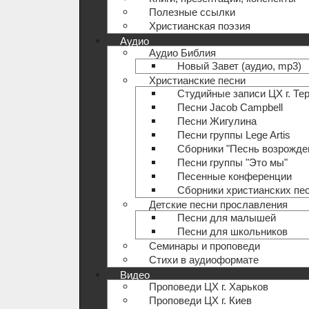
Полезные ccылки
Христианская поэзия
Аудио
Аудио Библия
Новый Завет (аудио, mp3)
Христианские песни
Студийные записи ЦХ г. Те
Песни Jacob Campbell
Песни Жигулина
Песни группы Lege Artis
Сборники "Песнь возрожде
Песни группы "Это мы"
Песенные конференции
Сборники христианских пе
Детские песни прославления
Песни для малышей
Песни для школьников
Семинары и проповеди
Стихи в аудиоформате
Видео
Проповеди ЦХ г. Харьков
Проповеди ЦХ г. Киев