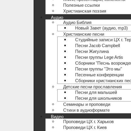
Полезные ccылки
Христианская поэзия
Аудио
Аудио Библия
Новый Завет (аудио, mp3)
Христианские песни
Студийные записи ЦХ г. Те
Песни Jacob Campbell
Песни Жигулина
Песни группы Lege Artis
Сборники "Песнь возрожде
Песни группы "Это мы"
Песенные конференции
Сборники христианских пе
Детские песни прославления
Песни для малышей
Песни для школьников
Семинары и проповеди
Стихи в аудиоформате
Видео
Проповеди ЦХ г. Харьков
Проповеди ЦХ г. Киев