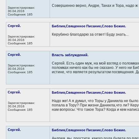
Совершенно верно, Андре, Танах и Тора, надо ж п
Зарегистрирован:
30.04.2016
Сообщения: 185
Сергей.
Библия,Священное Писание,Слово Божие.
Керубино благодарю за ответ! Буду знать...
Зарегистрирован:
30.04.2016
Сообщения: 185
Сергей.
Власть заблуждений.
Сергей. Есть один муж, на мой взгляд о поломка
Зарегистрирован:
поломках ничего как бы не сказано. У него ни Би
30.04.2016
истине, что являетя результатом посвящения. Да
Сообщения: 185
Сергей.
Библия,Священное Писание,Слово Божие.
Надо же! А я думал, что Торы у Даниила не было.
Зарегистрирован:
попала в Тору? При жизни Даниила,что ли? Кер
30.04.2016
нам вопросы: Что такое Тора? Когда и кем написа
Сообщения: 185
Сергей.
Библия,Священное Писание,Слово Божие.
Андрея, вы, простите, какого пола будете по пл