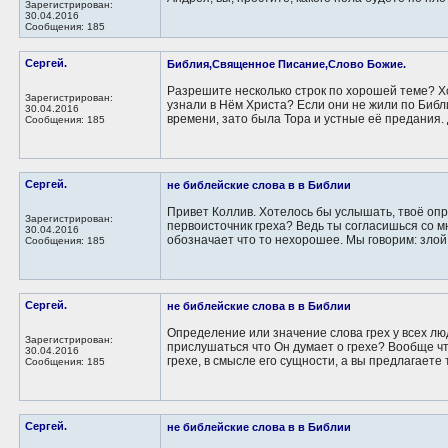
Зарегистрирован:
30.04.2016
Сообщения: 185
Сергей.
Библия,Священное Писание,Слово Божие.
Разрешите несколько строк по хорошей теме? Хо
Зарегистрирован:
узнали в Нём Христа? Если они не жили по Библи
30.04.2016
времени, зато была Тора и устные её предания. Д
Сообщения: 185
Сергей.
не библейские слова в в Библии
Привет Коллив. Хотелось бы услышать, твоё опр
Зарегистрирован:
первоисточник греха? Ведь ты согласишься со мно
30.04.2016
обозначает что то нехорошее. Мы говорим: злой.
Сообщения: 185
Сергей.
не библейские слова в в Библии
Определение или значение слова грех у всех люд
Зарегистрирован:
прислушаться что Он думает о грехе? Вообще ч
30.04.2016
грехе, в смысле его сущности, а вы предлагаете т
Сообщения: 185
Сергей.
не библейские слова в в Библии