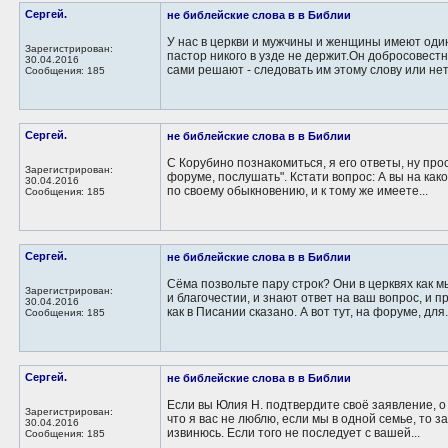
Сергей.
не библейские слова в в Библии
У нас в церкви и мужчины и женщины имеют один
Зарегистрирован:
пастор никого в узде не держит.Он добросовестн
30.04.2016
сами решают - следовать им этому слову или нет.
Сообщения: 185
Сергей.
не библейские слова в в Библии
С Корубино познакомиться, я его ответы, ну пр
Зарегистрирован:
форуме, послушать". Кстати вопрос: А вы на ка
30.04.2016
по своему обыкновению, и к тому же имеете...
Сообщения: 185
Сергей.
не библейские слова в в Библии
Сёма позвольте пару строк? Они в церквях как 
Зарегистрирован:
и благочестии, и знают ответ на ваш вопрос, и п
30.04.2016
как в Писании сказано. А вот тут, на форуме, для.
Сообщения: 185
Сергей.
не библейские слова в в Библии
Если вы Юлия Н. подтвердите своё заявление, о 
Зарегистрирован:
что я вас не люблю, если мы в одной семье, то з
30.04.2016
извинюсь. Если того не последует с вашей...
Сообщения: 185