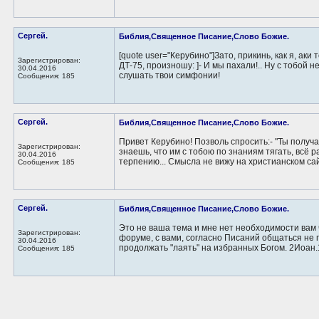
Сергей.
Библия,Священное Писание,Слово Божие.
[quote user="Керубино"]Зато, прикинь, как я, аки
Зарегистрирован:
ДТ-75, произношу: ]- И мы пахали!.. Ну с тобой не
30.04.2016
слушать твои симфонии!
Сообщения: 185
Сергей.
Библия,Священное Писание,Слово Божие.
Привет Керубино! Позволь спросить:- "Ты полу
Зарегистрирован:
знаешь, что им с тобою по знаниям тягать, всё р
30.04.2016
терпению... Смысла не вижу на христианском сай
Сообщения: 185
Сергей.
Библия,Священное Писание,Слово Божие.
Это не ваша тема и мне нет необходимости вам 
Зарегистрирован:
форуме, с вами, согласно Писаний общаться не 
30.04.2016
продолжать "лаять" на избранных Богом. 2Иоан.1:
Сообщения: 185