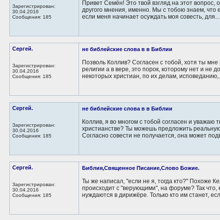
Привет Семён! Это твой взгляд на этот вопрос,
Зарегистрирован:
другого мнения, именно. Мы с тобою знаем, что ес
30.04.2016
если меня начинает осуждать моя совесть, для...
Сообщения: 185
Сергей.
не библейские слова в в Библии
Позволь Коллив? Согласен с тобой, хотя ты мне 
Зарегистрирован:
религии а в вере, это порок, которому нет и не 
30.04.2016
некоторых христиан, по их делам, исповеданию,.
Сообщения: 185
Сергей.
не библейские слова в в Библии
Коллив, я во многом с тобой согласен и уважаю т
Зарегистрирован:
христианстве? Ты можешь предложить реальную
30.04.2016
Согласно совести не получается, она может подве
Сообщения: 185
Сергей.
Библия,Священное Писание,Слово Божие.
Ты же написал, "если не я, тогда кто?" Похоже Ке
Зарегистрирован:
происходит с "верующими", на форуме? Так что, 
30.04.2016
нуждаются в дирижёре. Только кто им станет, если
Сообщения: 185