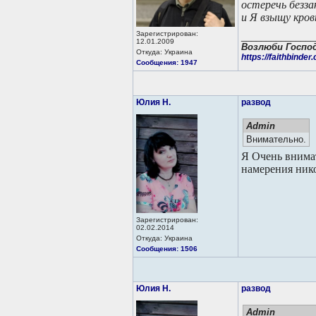
остеречь безза
и Я взыщу кров
Зарегистрирован:
_______________
12.01.2009
Возлюби Господа
Откуда: Украина
https://faithbinder
Сообщения: 1947
Юлия Н.
развод
Admin
Внимательно.
Я Очень внима
намерения нико
Зарегистрирован:
02.02.2014
Откуда: Украина
Сообщения: 1506
Юлия Н.
развод
Admin