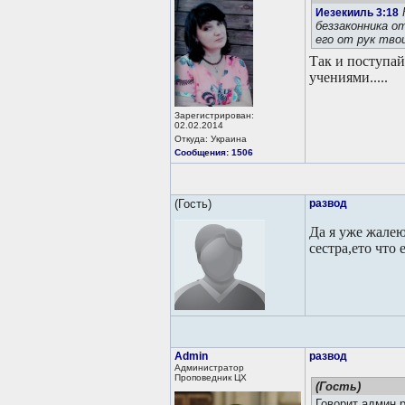
Иезекииль 3:18
беззаконника о
его от рук тво
Так и поступай
учениями.....
Зарегистрирован:
02.02.2014
Откуда: Украина
Сообщения: 1506
(Гость)
развод
Да я уже жалею
сестра,ето что
Admin
развод
Администратор
Проповедник ЦХ
(Гость)
Говорит админ р