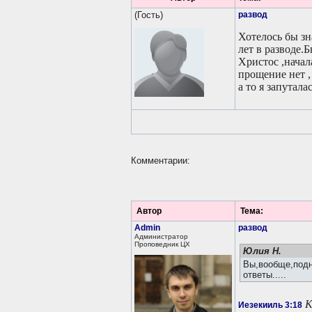
(Гость)
развод
Хотелось бы зн
лет в разводе.
Христос ,начал
прощение нет ,
а то я запутал
Комментарии:
Автор
Тема:
Admin
развод
Администратор
Проповедник ЦХ
Юлия Н.
Вы,вообще,подн
ответы.....
К
Иезекииль 3:18