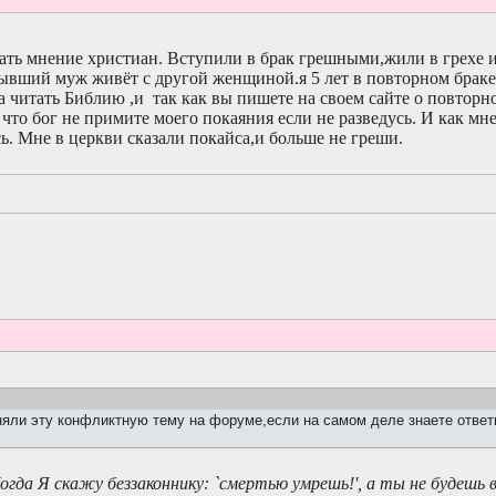
ать мнение христиан. Вступили в брак грешными,жили в грехе и
Бывший муж живёт с другой женщиной.я 5 лет в повторном браке
а читать Библию ,и так как вы пишете на своем сайте о повторн
 что бог не примите моего покаяния если не разведусь. И как м
ась. Мне в церкви сказали покайса,и больше не греши.
яли эту конфликтную тему на форуме,если на самом деле знаете ответ
огда Я скажу беззаконнику: `смертью умрешь!', а ты не будешь 