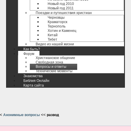
Новый год 2010
Новый год 2011
Поездки и путешествия христиан
Черновцы
Краматорск
Тернополь
Хотин и Каменец
Китай
Тибет
Видео из нашей жизни
Как быть?
Форум
Христианское общение
Свободная зона
Вопросы и ответы
Технические моменты
Знакомства
Библия Онлайн
Карта сайта
<
<<
Анонимные вопросы
развод