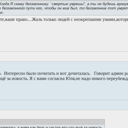
Когда Я скажу беззаконнику: `смертью умрешь!', а ты не будешь враз
т беззаконного пути его, чтобы он жив был, то беззаконник тот умрет
их.
те,ваше право....Жаль только людей с неокрепшими умами,кото
. Интересно было почитать и вот дочиталась. Говорит админ ра
 ещё за новость. Я с вами согласна Юля,не надо никого переубежд
азведись и живи как брат и сестра,ето что ещё за новость.