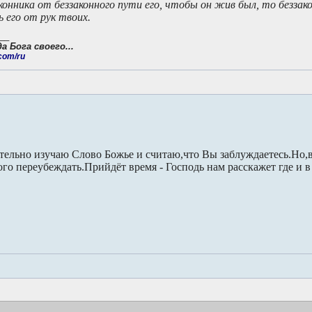
конника от беззаконного пути его, чтобы он жив был, то беззак
ь его от рук твоих.
__
 Бога своего...
.com/ru
тельно изучаю Слово Божье и считаю,что Вы заблуждаетесь.Но,
го переубеждать.Прийдёт время - Господь нам расскажет где и 