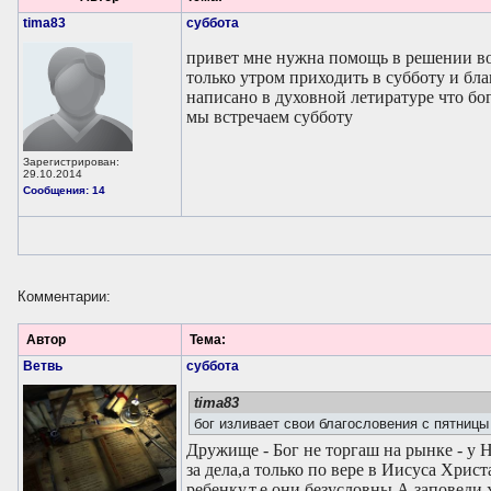
tima83
суббота
привет мне нужна помощь в решении во
только утром приходить в субботу и бла
написано в духовной летиратуре что бо
мы встречаем субботу
Зарегистрирован:
29.10.2014
Сообщения: 14
Комментарии:
Автор
Тема:
Ветвь
суббота
tima83
бог изливает свои благословения с пятницы
Дружище - Бог не торгаш на рынке - у Н
за дела,а только по вере в Иисуса Хрис
ребенку,т.е.они безусловны.А заповеди