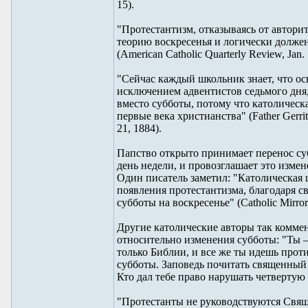
15).
"Протестантизм, отказываясь от авторит
теорию воскресенья и логически должен
(American Catholic Quarterly Review, Jan.
"Сейчас каждый школьник знает, что осв
исключением адвентистов седьмого дня
вместо субботы, потому что католическ
первые века христианства" (Father Gerrits
21, 1884).
Папство открыто принимает перенос суб
день недели, и провозглашает это изме
Один писатель заметил: "Католическая ц
появления протестантизма, благодаря с
субботы на воскресенье" (Catholic Mirror,
Другие католические авторы так комм
относительно изменения субботы: "Ты –
только Библии, и все же ты идешь прот
субботы. Заповедь почитать священный 
Кто дал тебе право нарушать четвертую зап
"Протестанты не руководствуются Свя