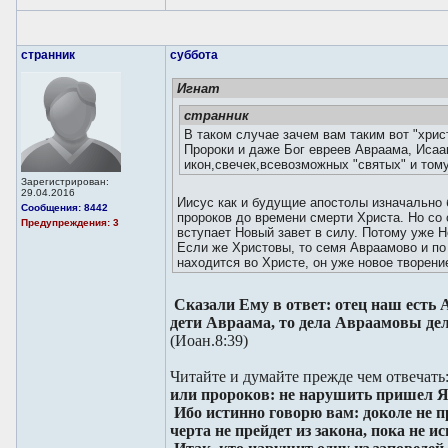
странник
суббота
Игнат
странник
В таком случае зачем вам таким вот "хри
Пророки и даже Бог евреев Авраама, Исаак
икон,свечек,всевозможных "святых" и том
Зарегистрирован:
29.04.2016
Иисус как и будущие апостолы изначально 
Сообщения: 8442
пророков до времени смерти Христа. Но со
Предупреждения: 3
вступает Новый завет в силу. Потому уже Н
Если же Христовы, то семя Авраамово и по
находится во Христе, он уже новое творени
Сказали Ему в ответ: отец наш есть 
дети Авраама, то дела Авраамовы де
(Иоан.8:39)
Читайте и думайте прежде чем отвечать
или пророков: не нарушить пришел Я,
Ибо истинно говорю вам: доколе не пр
черта не прейдет из закона, пока не и