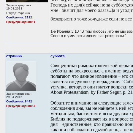
Господь их дал(я сейчас не за субботу,э
Зарегистрирован:
19.08.2013
мне - значит для моего блага.Да и уго
Откуда: Украина
Сообщения: 2312
безкорыстно тоже хочу,даже если не вс
Предупреждения: 1
_________________
1-е Иоанна 3:10 "В том любовь,что не мы в
Своего в умилостивление за грехи наши."
странник
суббота
Священники римо-католической церкви
субботы на воскресенье, а именно: вед
полагают, что данное изменение – это 
является следующее утверждение: "Собл
уступка, которую они платят вопреки се
About Protestantism, by Father Segur, p. 21
Зарегистрирован:
29.04.2016
Сообщения: 8442
Обратите внимание на следующие замеча
Предупреждения: 3
соблюдения дня, вы не найдете в ней э
методистам, баптистам и всем другим 
Библия не поддерживает их в вопросе 
дня – единственные, кто правильно по
как они соблюдают седьмой день, а не пер