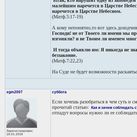
Итак, кто нарушит одну из заповедей
малейшим наречется в Царстве Небесн
наречется в Царстве Небесном.
(Матф.5:17-19)
А кому непонятно,то вот здесь доходчи
Господи! не от Твоего ли имени мы п
изгоняли? и не Твоим ли именем мног
И тогда объявлю им: Я никогда не зн
беззаконие.
(Матф.7:22,23)
На Суде не будет возможности раскаятьс
xgm2007
суббота
Если хочешь разобраться в чем суть и с
прочитай статью:
Как и зачем соблюдать с
отпадут вопросы нужно ли ее соблюдать
Зарегистрирован:
18.01.2018