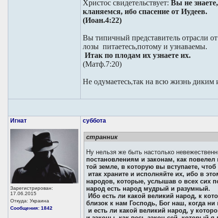
Христос свидетельствует:
Вы не знаете
кланяемся, ибо спасение от Иудеев.
(Иоан.4:22)
Вы типичный представитель отрасли от 
лозы питаетесь,потому и узнаваемы.
Итак по плодам их узнаете их.
(Матф.7:20)
Не одумаетесь,так на всю жизнь диким и
Игнат
суббота
странник
Ну нельзя же быть настолько невежествен
постановлениям и законам, как повелел 
той земле, в которую вы вступаете, чтоб
итак храните и исполняйте их, ибо в эт
народов, которые, услышав о всех сих п
народ есть народ мудрый и разумный.
Зарегистрирован:
17.06.2015
Ибо есть ли какой великий народ, к кото
Откуда: Украина
близок к нам Господь, Бог наш, когда ни
Сообщения: 1842
и есть ли какой великий народ, у кото
и законы, как весь закон сей, который я