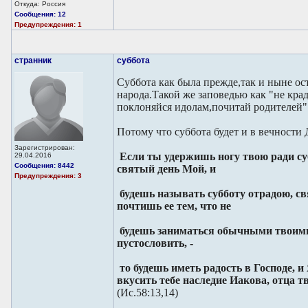
Откуда: Россия
Сообщения: 12
Предупреждения: 1
странник
суббота
Суббота как была прежде,так и ныне ос
народа.Такой же заповедью как "не кра
поклоняйся идолам,почитай родителей" и
Потому что суббота будет и в вечности
Зарегистрирован:
Если ты удержишь ногу твою ради су
29.04.2016
Сообщения: 8442
святый день Мой, и
Предупреждения: 3
будешь называть субботу отрадою, с
почтишь ее тем, что не
будешь заниматься обычными твоими 
пустословить, -
то будешь иметь радость в Господе, и
вкусить тебе наследие Иакова, отца тв
(Ис.58:13,14)