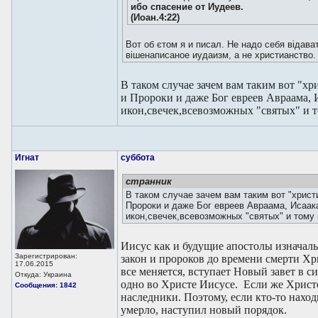
ибо спасение от Иудеев.
(Иоан.4:22)
Вот об єтом я и писал. Не надо себя відава
вішенаписаное иудаизм, а не христианство.
В таком случае зачем вам таким вот "
и Пророки и даже Бог евреев Авраама, И
икон,свечек,всевозможных "святых" и 
Игнат
суббота
странник
В таком случае зачем вам таким вот "хрис
Пророки и даже Бог евреев Авраама, Исаака
икон,свечек,всевозможных "святых" и тому
Иисус как и будущие апостолы изначаль
Зарегистрирован:
закон и пророков до времени смерти Хр
17.06.2015
все меняется, вступает Новый завет в с
Откуда: Украина
одно во Христе Иисусе. Если же Христ
Сообщения: 1842
наследники. Поэтому, если кто-то наход
умерло, наступил новый порядок.