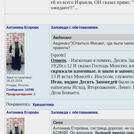
ей из всего Израиля, ОН сказал прямо:
ожидают!!"...
Антонина Егоровн
Заповеди с обетованиями.
Авденаго
Авденаго"]Ответьте Михаил, где были напис
правила?
[/quote]
Ответ,
- Насколько я помню, Десять З
19;20г.г.12
И сказал Господь Моисею: вз
скрижали каменные, и закон и запове
13
И встал Моисей с Иисусом, служите
Зарегистрирован:
18.10.2016
Итак, видим Десять Заповедей
были н
Откуда: Россия
написаны Исход, Второзаконие, Левит.
Сообщения: 10398
Дела Божьего.
Предупреждения: 1
Понравилось:
Хризантема
Антонина Егоровн
Заповеди с обетованиями.
Смех
Антонина Егоровна, сестрица дорогая, не 
БОЖИЙ, Он женщине,
бывшей женою сра