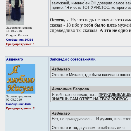
замужней, именно ей ОН доверил самое важ
прямо: "Я и есть ТОТ ХРИСТОС, которого в
Ответ,
- Ну это ведь не значит что са
сказал - 18
ибо
у тебя было пять
мужей,
Зарегистрирован:
справедливо ты сказала.
А это не одно 
18.10.2016
Откуда: Россия
Сообщения: 10398
Предупреждения: 1
Авденаго
Заповеди с обетованиями.
Авденаго
Ответьте Михаил, где были написаны закон 
Антонина Егоровн
Я тебя так понимаю, ты...
ПРИКИДЫВАЕШЬ
Зарегистрирован:
ЗНАЕШЬ САМ ОТВЕТ НА ТВОЙ ВОПРОС
.
02.05.2016
Сообщения: 4532
Предупреждения: 2
Авденаго
Нет, не прикидываюсь... И думаю, и вы этог
Ответьте и тогда узнаем: ошибаюсь ли я.