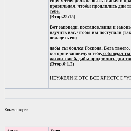
гиря у тебя должна быть точная и пра
правильная,
чтобы продлились дни тв
тебе.
(Втор.25:15)
Вот заповеди, постановления и закон
научить вас, чтобы вы поступали [так]
овладеть ею;
дабы ты боялся Господа, Бога твоего,
которые заповедую тебе,
соблюдал ты 
жизни твоей, дабы продлились дни тв
(Втор.6:1,2)
НЕУЖЕЛИ И ЭТО ВСЕ ХРИСТОС "УП
Комментарии: