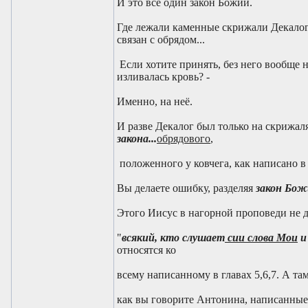
И это всё один закон Божий.
Где лежали каменные скрижали Декалога?
связан с обрядом...
Если хотите принять, без него вообще н
изливалась кровь? -
Именно, на неё.
И разве Декалог был только на скрижаля
закона...
обрядового
,
положенного у ковчега, как написано в 
Вы делаете ошибку, разделяя
закон Бо
Этого Иисус в нагорной проповеди не 
"
всякий, кто слушает
сии слова Мои
относятся ко
всему написанному в главах 5,6,7. А та
как вы говорите Антонина, написанны