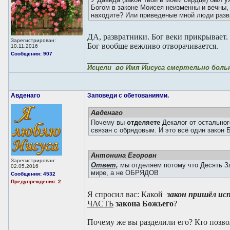
Богом в законе Моисея неизменны и вечны,
находите? Или приведеные мной люди разв
ДА, развратники. Бог веки прикрывает
Зарегистрирован:
Бог вообще вежливо отворачивается.
10.11.2016
Сообщения: 907
_________________
Исцели во Имя Иисуса смертельно больн
Авденаго
Заповеди с обетованиями.
Авденаго
Почему вы
отделяете
Декалог от остальног
связан с обрядовым. И это всё один закон 
Антонина Егоровн
Зарегистрирован:
Ответ,
мы отделяем потому что Десять З
02.05.2016
мире, а не ОБРЯДОВ
Сообщения: 4532
Предупреждения: 2
Я спросил вас: Какой
закон пришёл ис
ЧАСТЬ
закона Божьего
?
Почему же вы разделили его? Кто позв