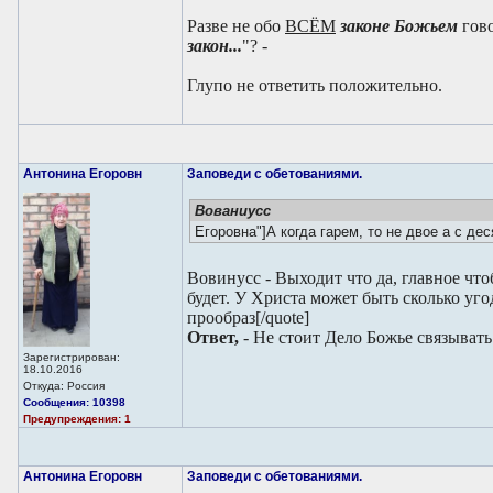
Разве не обо
ВСЁМ
законе Божьем
гово
закон...
"? -
Глупо не ответить положительно.
Антонина Егоровн
Заповеди с обетованиями.
Вованиусc
Егоровна"]А когда гарем, то не двое а с д
Вовинусс - Выходит что да, главное чт
будет. У Христа может быть сколько уго
прообраз[/quote]
Ответ,
- Не стоит Дело Божье связывать 
Зарегистрирован:
18.10.2016
Откуда: Россия
Сообщения: 10398
Предупреждения: 1
Антонина Егоровн
Заповеди с обетованиями.