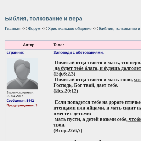
Библия, толкование и вера
<<
<<
<<
Главная
Форум
Христианское общение
Библия, толкование и
Автор
Тема:
странник
Заповеди с обетованиями.
Почитай отца твоего и мать, это перв
да будет тебе благо, и будешь долголет
(Еф.6:2,3)
Почитай отца твоего и мать твою,
чт
Господь, Бог твой, дает тебе.
(Исх.20:12)
Зарегистрирован:
29.04.2016
Сообщения: 8442
Если попадется тебе на дороге птичье 
Предупреждения: 3
птенцами или яйцами, и мать сидит на
вместе с детьми:
мать пусти, а детей возьми себе,
чтобы
твои.
(Втор.22:6,7)