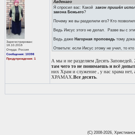
Авденаго
Я спросил вас: Какой
закон пришёл исп
закона Божьего
?
Почему же вы разделили его? Кто позвол
Ведь Иисус этого не делал. Разве вы с эт
Ведь даже
Нагорная проповедь
тому доказ
Зарегистрирован:
18.10.2016
Ответьте: если Иисус этому не учил, то кт
Откуда: Россия
Сообщения: 10398
Предупреждения: 1
А мы и не разделяем Десять Заповедей
там чего то не понимаешь и всё доп
них Храм и служение , у нас храма не
ХРАМАХ.
Все десять
.
(С) 2008-2026, Христианс