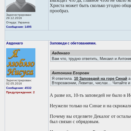
Выходит что да, главное чтоб не было м
Христа может быть сколько угодно общи
прообраз.
Зарегистрирован:
29.12.2016
Откуда: Украина
Сообщения: 1495
Авденаго
Заповеди с обетованиями.
Авденаго
Вам что, трудно ответить, Михаил и Антон
Антонина Егоровн
Я ответила.
10 Заповедей на горе Синай
Зарегистрирован:
Второзаконии, Левитах, числах... Читайте и
02.05.2016
Сообщения: 4532
Предупреждения: 2
А разве их, 10-ть заповедей не было в И
Неужели только на Синае и на скрижал
Почему вы отделяете Декалог от осталь
был связан с обрядовым.