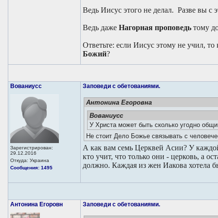
Ведь Иисус этого не делал. Разве вы с 
Ведь даже
Нагорная проповедь
тому до
Ответьте: если Иисус этому не учил, то
Божий
?
Вованиусc
Заповеди с обетованиями.
Антонина Егоровна
Вованиусc
У Христа может быть сколько угодно общин
Не стоит Дело Божье связывать с человече
А как вам семь Церквей Асии? У каждой
Зарегистрирован:
29.12.2016
кто учит, что только они - церковь, а ос
Откуда: Украина
должно. Каждая из жен Иакова хотела б
Сообщения: 1495
Антонина Егоровн
Заповеди с обетованиями.