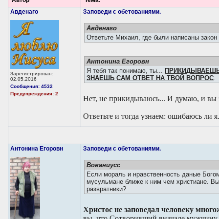
Автор
Тема:
Авденаго
Заповеди с обетованиями.
Авденаго
Ответьте Михаил, где были написаны закон 
Антонина Егоровн
Я тебя так понимаю, ты...
ПРИКИДЫВАЕШЬ
Зарегистрирован:
ЗНАЕШЬ САМ ОТВЕТ НА ТВОЙ ВОПРОС
.
02.05.2016
Сообщения: 4532
Предупреждения: 2
Нет, не прикидываюсь... И думаю, и вы 
Ответьте и тогда узнаем: ошибаюсь ли я
Антонина Егоровн
Заповеди с обетованиями.
Вованиусc
Если мораль и нравственность даные Богом
мусульмане ближе к ним чем христиане. В
развратники?
Христос не заповедал человеку много
вы, что Сотворивший вначале мужчину