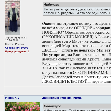
Авденаго
Почему вы
отделяете
Декалог от остальног
связан с обрядовым. И это всё один закон 
Ответ,
мы отделяем потому что Десять
во всём мире, а не ОБРЯДОВ -
обрядов
ПОНЯТНО? Обряды, которые Христос уп
(РУКОПИСАНИЕ МОИСЕЯ) А Божье - на
Зарегистрирован:
18.10.2016
людей (для всего Мира), не только для 
Откуда: Россия
всех людей Мира тем, что исполняет и С
Сообщения: 10398
ДЕСЯТЬ...
Опять не понятно? Мы всту
Предупреждения: 1
Иисус примирил Бога с человеками.
П
являемся сонаследниками Христа, Сына 
Верующие, отступившие от Заповедей
ЗАВЕТА. так как Декалог является Свя
могут называться ОТСТУПНИКАМИ, так 
Десять Заповедей
хотя в Конституциях
ЛЖЕСВИДЕТЕЛЬСТВУЙ... перечисляютс
Ирина777
Заповеди с обетованиями.
Вованиусc
У Давида (закон Твой в моем сердце) был 