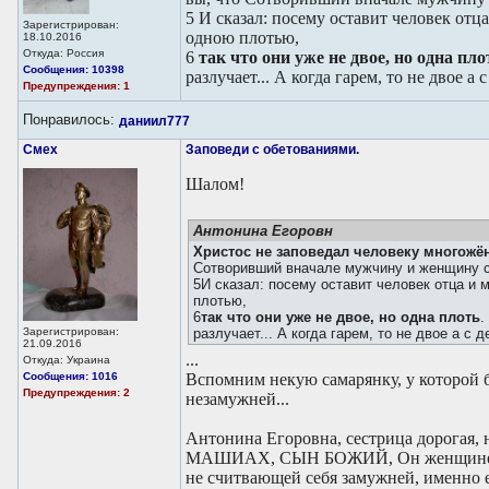
5
И сказал: посему оставит человек отца
Зарегистрирован:
одною плотью,
18.10.2016
Откуда: Россия
6
так что они уже не двое, но одна пло
Сообщения: 10398
разлучает... А когда гарем, то не двое 
Предупреждения: 1
Понравилось:
даниил777
Смех
Заповеди с обетованиями.
Шалом!
Антонина Егоровн
Христос не заповедал человеку многожё
Сотворивший вначале мужчину и женщину с
5И сказал: посему оставит человек отца и 
плотью,
6
так что они уже не двое, но одна плоть
.
Зарегистрирован:
разлучает... А когда гарем, то не двое а с
21.09.2016
...
Откуда: Украина
Сообщения: 1016
Вспомним некую самарянку, у которой б
Предупреждения: 2
незамужней...
Антонина Егоровна, сестрица дорогая, н
МАШИАХ, СЫН БОЖИЙ, Он женщине, б
не считвающей себя замужней, именно