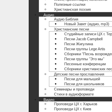
Полезные ccылки
Христианская поэзия
Аудио
Аудио Библия
Новый Завет (аудио, mp3)
Христианские песни
Студийные записи ЦХ г. Те
Песни Jacob Campbell
Песни Жигулина
Песни группы Lege Artis
Сборники "Песнь возрожде
Песни группы "Это мы"
Песенные конференции
Сборники христианских пе
Детские песни прославления
Песни для малышей
Песни для школьников
Семинары и проповеди
Стихи в аудиоформате
Видео
Проповеди ЦХ г. Харьков
Проповеди ЦХ г. Киев