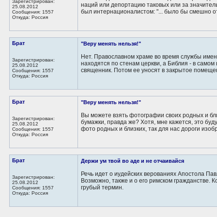
Зарегистрирован:
наций или депортацию таковых или за значител
25.08.2012
был интернационалистом: "... было бы смешно о
Сообщения: 1557
Откуда: Россия
Брат
"Веру менять нельзя!"
Нет. Православном храме во время службы имен
Зарегистрирован:
находятся по стенам церкви, а Библия - в самом
25.08.2012
священник. Потом ее уносят в закрытое помещени
Сообщения: 1557
Откуда: Россия
Брат
"Веру менять нельзя!"
Вы можете взять фотографии своих родных и бли
Зарегистрирован:
бумажки, правда же? Хотя, мне кажется, это буд
25.08.2012
фото родных и близких, так для нас дороги изоб
Сообщения: 1557
Откуда: Россия
Брат
Держи ум твой во аде и не отчаивайся
Речь идет о иудейских верованиях Апостола Пав
Зарегистрирован:
Возможно, также и о его римском гражданстве. К
25.08.2012
грубый термин.
Сообщения: 1557
Откуда: Россия