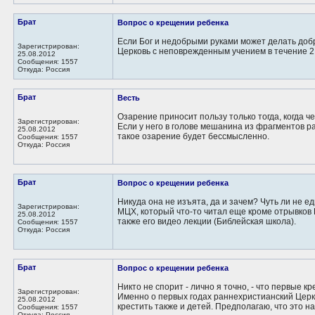
Брат
Вопрос о крещении ребенка
Если Бог и недобрыми руками может делать добр
Зарегистрирован:
Церковь с неповрежденным учением в течение 2 
25.08.2012
Сообщения: 1557
Откуда: Россия
Брат
Весть
Озарение приносит пользу только тогда, когда ч
Зарегистрирован:
Если у него в голове мешанина из фрагментов р
25.08.2012
такое озарение будет бессмысленно.
Сообщения: 1557
Откуда: Россия
Брат
Вопрос о крещении ребенка
Никуда она не изъята, да и зачем? Чуть ли не
Зарегистрирован:
МЦХ, который что-то читал еще кроме отрывков Би
25.08.2012
также его видео лекции (Библейская школа).
Сообщения: 1557
Откуда: Россия
Брат
Вопрос о крещении ребенка
Никто не спорит - лично я точно, - что первые
Зарегистрирован:
Именно о первых годах раннехристианский Церкв
25.08.2012
крестить также и детей. Предполагаю, что это на
Сообщения: 1557
Откуда: Россия