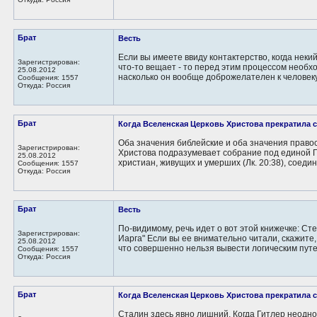
Брат
Весть
Если вы имеете ввиду контактерство, когда неки
Зарегистрирован:
что-то вещает - то перед этим процессом необх
25.08.2012
насколько он вообще доброжелателен к человеку 
Сообщения: 1557
Откуда: Россия
Брат
Когда Вселенская Церковь Христова прекратила 
Оба значения библейские и оба значения право
Зарегистрирован:
Христова подразумевает собрание под единой Г
25.08.2012
христиан, живущих и умерших (Лк. 20:38), соедин
Сообщения: 1557
Откуда: Россия
Брат
Весть
По-видимому, речь идет о вот этой книжечке: С
Зарегистрирован:
Иарга" Если вы ее внимательно читали, скажите
25.08.2012
что совершенно нельзя вывести логическим путем
Сообщения: 1557
Откуда: Россия
Брат
Когда Вселенская Церковь Христова прекратила 
Сталин здесь явно лишний. Когда Гитлер неодн