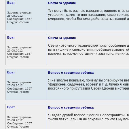
Брат
Свечи за здравие
Тут могут быть разные варианты, единого ответ
Зарегистрирован:
утешения, какие-то для наказания, какие-то испр
25.08.2012
смирения, чтобы Бог смог действовать в нашей 
Сообщения: 1557
Откуда: Россия
Брат
Свечи за здравие
Свеча - это чисто техническое приспособление 
Зарегистрирован:
вы в тишине и спокойствии, пребывая в храме, 
25.08.2012
палочка, которую поставил - и жди исполнения же
Сообщения: 1557
Откуда: Россия
Брат
Вопрос о крещении ребенка
Я не вполне понимаю, почему вы оперируйте вет
Зарегистрирован:
"фарисеев, саддукеев, ессеев" и т. д. Лично я жи
25.08.2012
постоянного присутствия Своей Церкви в истории
Сообщения: 1557
Откуда: Россия
Брат
Вопрос о крещении ребенка
Я задал другой вопрос: "Мог ли Бог сохранить 
Зарегистрирован:
тысяч лет?" Если Он не сохранил, то что Ему п
25.08.2012
Сообщения: 1557
Откуда: Россия