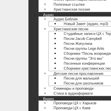
Полезные ccылки
Христианская поэзия
Аудио
Аудио Библия
Новый Завет (аудио, mp3)
Христианские песни
Студийные записи ЦХ г. Те
Песни Jacob Campbell
Песни Жигулина
Песни группы Lege Artis
Сборники "Песнь возрожде
Песни группы "Это мы"
Песенные конференции
Сборники христианских пе
Детские песни прославления
Песни для малышей
Песни для школьников
Семинары и проповеди
Стихи в аудиоформате
Видео
Проповеди ЦХ г. Харьков
Проповеди ЦХ г. Киев