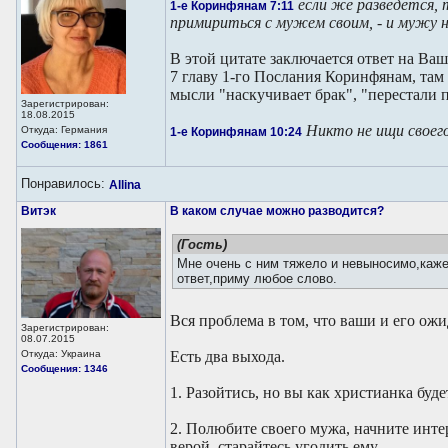
если же разведется,
1-е Коринфянам 7:11
примириться с мужем своим, - и мужу 
В этой цитате заключается ответ на Ва
7 главу 1-го Послания Коринфянам, там 
мысли "наскучивает брак", "перестали по
Зарегистрирован:
18.08.2015
Никто не ищи своего
Откуда: Германия
1-е Коринфянам 10:24
Сообщения: 1861
Понравилось:
Allina
Витэк
В каком случае можно разводится?
(Гость)
Мне очень с ним тяжело и невыносимо,каж
ответ,приму любое слово.
Вся проблема в том, что ваши и его ожи
Зарегистрирован:
08.07.2015
Откуда: Украина
Есть два выхода.
Сообщения: 1346
1. Разойтись, но вы как христианка будет
2. Полюбите своего мужа, начните интер
верой, старайтесь угодить ему.