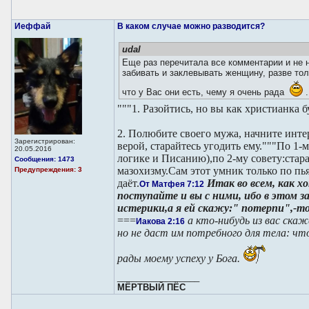
Иеффай
В каком случае можно разводится?
udal
Еще раз перечитала все комментарии и не 
забивать и заклевывать женщину, разве тол
что у Вас они есть, чему я очень рада
.
"""1. Разойтись, но вы как христианка бу
2. Полюбите своего мужа, начните интер
Зарегистрирован:
верой, старайтесь угодить ему."""По 1-
20.05.2016
логике и Писанию),по 2-му совету:стара
Сообщения: 1473
мазохизму.Сам этот умник только по пь
Предупреждения: 3
даёт.
Итак во всем, как х
От Матфея 7:12
поступайте и вы с ними, ибо в этом з
истерики,а я ей скажу:" потерпи",-то
===
а кто-нибудь из вас скаж
Иакова 2:16
но не даст им потребного для тела: что
рады моему успеху у Бога.
_________________
МЁРТВЫЙ ПЁС