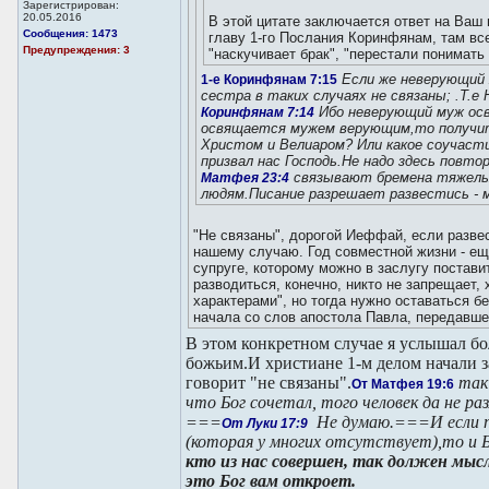
Зарегистрирован:
20.05.2016
В этой цитате заключается ответ на Ваш
Сообщения: 1473
главу 1-го Послания Коринфянам, там вс
Предупреждения: 3
"наскучивает брак", "перестали понимать д
Если же неверующий 
1-е Коринфянам 7:15
сестра в таких случаях не связаны; .Т.е
Ибо неверующий муж ос
Коринфянам 7:14
освящается мужем верующим,то получит
Христом и Велиаром? Или какое соучасти
призвал нас Господь.Не надо здесь повто
связывают бремена тяжелые
Матфея 23:4
людям.Писание разрешает развестись - 
"Не связаны", дорогой Иеффай, если разве
нашему случаю. Год совместной жизни - ещ
супруге, которому можно в заслугу постави
разводиться, конечно, никто не запрещает,
характерами", но тогда нужно оставаться бе
начала со слов апостола Павла, передавше
В этом конкретном случае я услышал б
божьим.И христиане 1-м делом начали 
говорит "не связаны".
так
От Матфея 19:6
что Бог сочетал, того человек да не р
===
Не думаю.===И если п
От Луки 17:9
(которая у многих отсутствует),то и 
кто из нас совершен, так должен мысл
это Бог вам откроет.