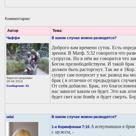
Комментарии:
Автор
Тема:
Чаффи
В каком случае можно разводится?
Доброго вам времени суток. Есть опред
зрения. В Матф. 5:32 говорится что раз
супругов. Но в нём же говорится что з
Богом прелюбодействуем. И такой брак 
должен быть расторгнут. Так же в 1Кор
супруг сам попросит у вас развод вы мо
Зарегистрирован:
брак ( в отличии от предыдущих случае
26.04.2014
От себя добавлю. Брак, это благословен
Сообщения: 41
нас зависит каким он будет. Это как а
будет свет или бомбу и будет смерть. Бор
udal
В каком случае можно разводится?
А вступившим в брак 
1-е Коринфянам 7:10
с мужем, -