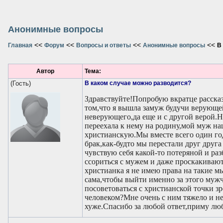
Анонимные вопросы
<<
<<
<<
<<
Главная
Форум
Вопросы и ответы
Анонимные вопросы
В
Автор
Тема:
(Гость)
В каком случае можно разводится?
Здравствуйте!Попробую вкратце рассказ
том,что я вышла замуж будучи верующей
неверующего,да еще и с другой верой.Но
переехала к нему на родину,мой муж на
христианскую.Мы вместе всего один год
брак,как-будто мы перестали друг друга
чувствую себя какой-то потеряной и раз
ссориться с мужем и даже проскакивают
христианка я не имею права на такие м
сама,чтобы выйти именно за этого мужч
посоветоваться с христианской точки з
человеком?Мне очень с ним тяжело и н
хуже.Спасибо за любой ответ,приму люб