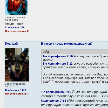
Зарегистрирован:
05.11.2015
Откуда: Россия
Сообщения: 366
Предупреждения: 3
Иеффай
В каком случае можно разводится?
udal
А вступившим в брак н
1-е Коринфянам 7:10
мужем, -
если же разведется, 
1-е Коринфянам 7:11
примириться с мужем своим, - и мужу не 
В этой цитате заключается ответ на Ваш во
1-го Послания Коринфянам, там все хорошо 
брак", "перестали понимать друг друга" и т.д
Зарегистрирован:
20.05.2016
Сообщения: 1473
Если же неверующий 
1-е Коринфянам 7:15
Предупреждения: 3
сестра в таких случаях не связаны; .Т.
Ибо неверующий муж о
Коринфянам 7:14
неверующая освящается мужем верующи