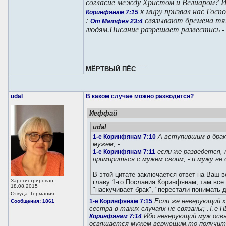
согласие между Христом и Велиаром? Ил
к миру призвал нас Госп
Коринфянам 7:15
:
связывают бремена тя
От Матфея 23:4
людям.Писание разрешает развестись -
_________________
МЁРТВЫЙ ПЁС
udal
В каком случае можно разводится?
Иеффай
udal
А вступившим в брак 
1-е Коринфянам 7:10
мужем, -
если же разведется,
1-е Коринфянам 7:11
примириться с мужем своим, - и мужу не
В этой цитате заключается ответ на Ваш 
Зарегистрирован:
главу 1-го Послания Коринфянам, там все
18.08.2015
"наскучивает брак", "перестали понимать др
Откуда: Германия
Если же неверующий х
1-е Коринфянам 7:15
Сообщения: 1861
сестра в таких случаях не связаны; .Т.е 
Ибо неверующий муж осв
Коринфянам 7:14
освящается мужем верующим,то получит