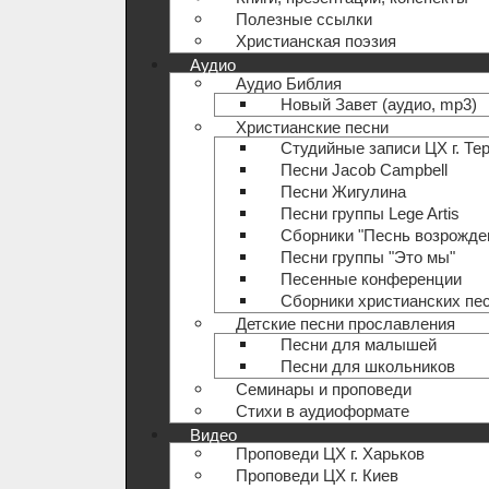
Полезные ccылки
Христианская поэзия
Аудио
Аудио Библия
Новый Завет (аудио, mp3)
Христианские песни
Студийные записи ЦХ г. Те
Песни Jacob Campbell
Песни Жигулина
Песни группы Lege Artis
Сборники "Песнь возрожде
Песни группы "Это мы"
Песенные конференции
Сборники христианских пе
Детские песни прославления
Песни для малышей
Песни для школьников
Семинары и проповеди
Стихи в аудиоформате
Видео
Проповеди ЦХ г. Харьков
Проповеди ЦХ г. Киев