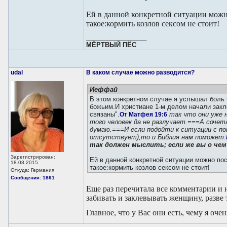
Ей в данной конкретной ситуации можно
такое:кормить козлов сексом не стоит!
_________________
МЁРТВЫЙ ПЁС
udal
В каком случае можно разводится?
Иеффай
В этом конкретном случае я услышал боль
божьим.И христиане 1-м делом начали закл
связаны".
так что они уже н
От Матфея 19:6
того человек да не разлучает.===А сочет
думаю.===И если подойти к ситуации с по
отсутствует),то и Библия нам поможет:
так должен мыслить; если же вы о чем
Зарегистрирован:
Ей в данной конкретной ситуации можно пос
18.08.2015
такое:кормить козлов сексом не стоит!
Откуда: Германия
Сообщения: 1861
Еще раз перечитала все комментарии и 
забивать и заклевывать женщину, разве 
Главное, что у Вас они есть, чему я оче