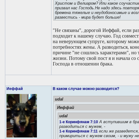
Христом и Велиаром? Или какое соучастие
призвал нас Господь.Не надо здесь повтор
бремена тяжелые и неудобоносимые и воз
развестись - мира будет больше!
"Не связаны", дорогой Иеффай, если раз
подходит к нашему случаю. Год совместн
на неверующем супруге, которому можно
потребностях жены. А разводиться, коне
причине "не сошлись характерами", но 
жизни. Потому свой пост я и начала со 
Господа в отношении брака.
Иеффай
В каком случае можно разводится?
udal
Иеффай
udal
А вступившим в брак
1-е Коринфянам 7:10
разводиться с мужем, -
если же разведется
1-е Коринфянам 7:11
примириться с мужем своим, - и мужу н