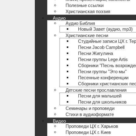
Полезные ccылки
Христианская поэзия
Аудио
Аудио Библия
Новый Завет (аудио, mp3)
Христианские песни
Студийные записи ЦХ г. Те
Песни Jacob Campbell
Песни Жигулина
Песни группы Lege Artis
Сборники "Песнь возрожде
Песни группы "Это мы"
Песенные конференции
Сборники христианских пе
Детские песни прославления
Песни для малышей
Песни для школьников
Семинары и проповеди
Стихи в аудиоформате
Видео
Проповеди ЦХ г. Харьков
Проповеди ЦХ г. Киев