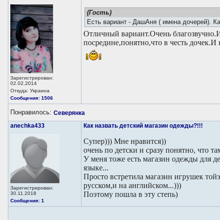
(Гость)
Есть вариант - ДашАня ( имена дочерей). К
Отличный вариант.Очень благозвучно.И
посредине,понятно,что в честь дочек.И 
Зарегистрирован:
02.02.2014
Откуда: Украина
Сообщения: 1506
Понравилось:
Северянка
anechka433
Как назвать детский магазин одежды?!!!
Супер))) Мне нравится))
очень по детски и сразу понятно, что та
У меня тоже есть магазин одежды для де
языке...
Просто встретила магазин игрушек тойэ
русском,и на английском...)))
Зарегистрирован:
Поэтому пошла в эту степь)
30.11.2018
Сообщения: 1