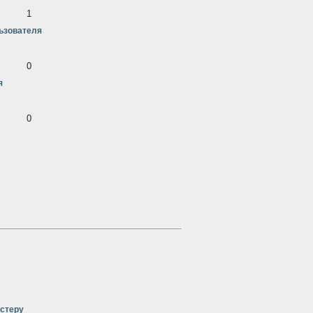
1
ьзователя
0
я
0
стеру