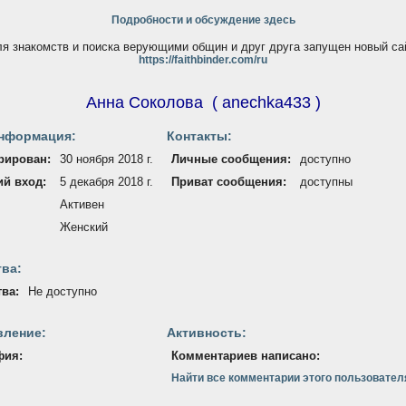
Подробности и обсуждение здесь
я знакомств и поиска верующими общин и друг друга запущен новый са
https://faithbinder.com/ru
Анна Соколова
(
anechka433
)
нформация:
Контакты:
рирован:
30 ноября 2018 г.
Личные сообщения:
доступно
й вход:
5 декабря 2018 г.
Приват сообщения:
доступны
Активен
Женский
ва:
ва:
Не доступно
вление:
Активность:
фия:
Комментариев написано:
Найти все комментарии этого пользовател