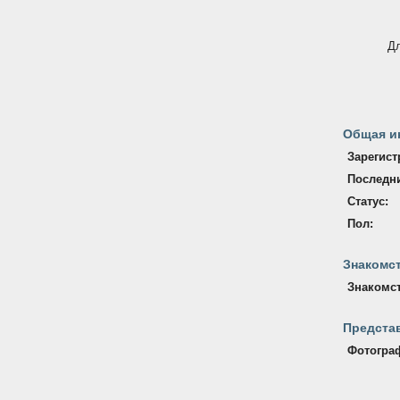
Дл
Общая и
Зарегист
Последни
Статус:
Пол:
Знакомст
Знакомст
Предста
Фотогра