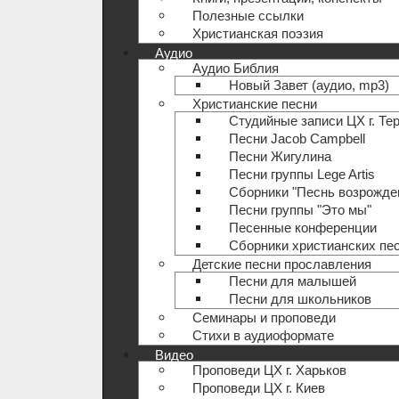
Полезные ccылки
Христианская поэзия
Аудио
Аудио Библия
Новый Завет (аудио, mp3)
Христианские песни
Студийные записи ЦХ г. Те
Песни Jacob Campbell
Песни Жигулина
Песни группы Lege Artis
Сборники "Песнь возрожде
Песни группы "Это мы"
Песенные конференции
Сборники христианских пе
Детские песни прославления
Песни для малышей
Песни для школьников
Семинары и проповеди
Стихи в аудиоформате
Видео
Проповеди ЦХ г. Харьков
Проповеди ЦХ г. Киев