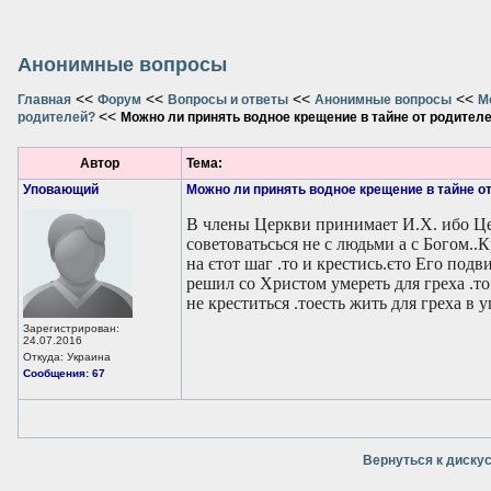
Анонимные вопросы
<<
<<
<<
<<
Главная
Форум
Вопросы и ответы
Анонимные вопросы
М
<<
родителей?
Можно ли принять водное крещение в тайне от родител
Автор
Тема:
Уповающий
Можно ли принять водное крещение в тайне о
В члены Церкви принимает И.Х. ибо Це
советоватьсься не с людьми а с Богом..
на єтот шаг .то и крестись.єто Его под
решил со Христом умереть для греха .т
не креститься .тоесть жить для греха в у
Зарегистрирован:
24.07.2016
Откуда: Украина
Сообщения: 67
Вернуться к диску