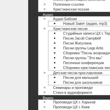
Полезные ccылки
Христианская поэзия
Аудио
Аудио Библия
Новый Завет (аудио, mp3)
Христианские песни
Студийные записи ЦХ г. Те
Песни Jacob Campbell
Песни Жигулина
Песни группы Lege Artis
Сборники "Песнь возрожде
Песни группы "Это мы"
Песенные конференции
Сборники христианских пе
Детские песни прославления
Песни для малышей
Песни для школьников
Семинары и проповеди
Стихи в аудиоформате
Видео
Проповеди ЦХ г. Харьков
Проповеди ЦХ г. Киев