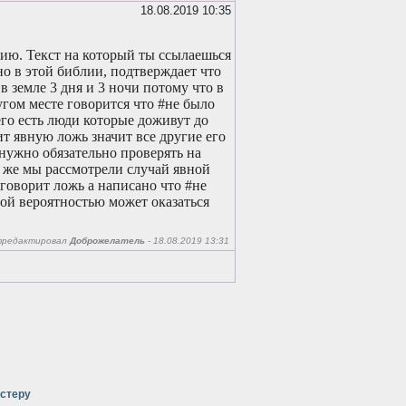
18.08.2019 10:35
ю. Текст на который ты ссылаешься
но в этой библии, подтверждает что
 земле 3 дня и 3 ночи потому что в
угом месте говорится что #не было
его есть люди которые доживут до
ит явную ложь значит все другие его
нужно обязательно проверять на
к же мы рассмотрели случай явной
говорит ложь а написано что #не
шой вероятностью может оказаться
тредактировал
Доброжелатель
- 18.08.2019 13:31
стеру