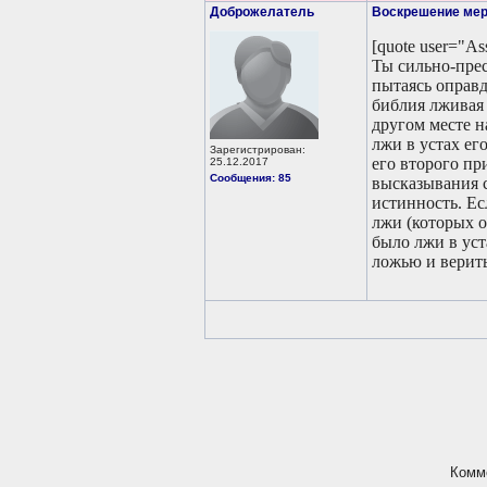
Доброжелатель
Воскрешение ме
[quote user="A
Ты сильно-пре
пытаясь оправд
библия лживая 
другом месте н
лжи в устах ег
Зарегистрирован:
его второго пр
25.12.2017
Сообщения: 85
высказывания с
истинность. Ес
лжи (которых о
было лжи в уст
ложью и верить
Комм