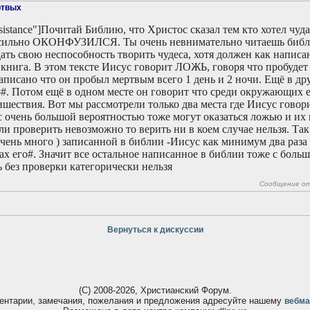
ртвых
ssistance"]Почитай Библию, что Христос сказал тем кто хотел чуда
сильно ОКОНФУЗИЛСЯ. Ты очень невнимательно читаешь библи
ать свою неспособность творить чудеса, хотя должен как написа
книга. В этом тексте Иисус говорит ЛОЖЬ, говоря что пробудет в
аписано что он пробыл мертвым всего 1 день и 2 ночи. Ещё в др
о#. Потом ещё в одном месте он говорит что среди окружающих 
ишествия. Вот мы рассмотрели только два места где Иисус говор
 очень большой вероятностью тоже могут оказаться ложью и их 
ли проверить невозможно то верить ни в коем случае нельзя. Та
чень много ) записанной в библии -Иисус как минимум два раза 
ах его#. Значит все остальное написанное в библии тоже с боль
 без проверки категорически нельзя
Сообщение о
Вернуться к дискуссии
(С) 2008-2026, Христианский Форум.
ентарии, замечания, пожелания и предложения адресуйте нашему
вебма