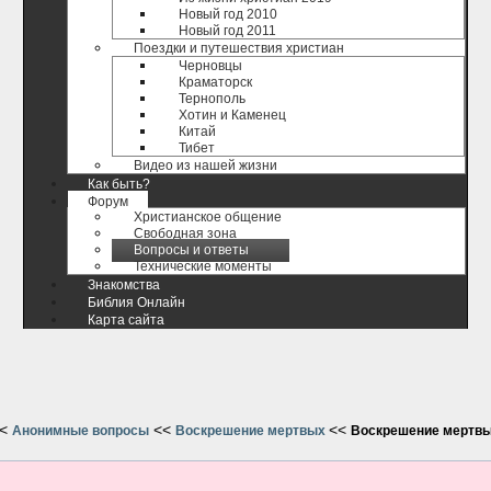
Новый год 2010
Новый год 2011
Поездки и путешествия христиан
Черновцы
Краматорск
Тернополь
Хотин и Каменец
Китай
Тибет
Видео из нашей жизни
Как быть?
Форум
Христианское общение
Свободная зона
Вопросы и ответы
Технические моменты
Знакомства
Библия Онлайн
Карта сайта
<
<<
<<
Анонимные вопросы
Воскрешение мертвых
Воскрешение мертв