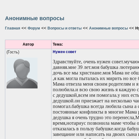
Анонимные вопросы
<<
<<
<<
<<
Главная
Форум
Вопросы и ответы
Анонимные вопросы
Н
Автор
Тема:
(Гость)
Нужен совет
Здравствуйте, очень нужен совет.мучаю
давняя.мне 39 лет.моя бабушка лютеран
дочь все мы христиане.моя Мама не общ
,я как могла пыталась их мирить но все 
Мама отвезла меня своим родителям и я
полюбила.и всю свою жизнь я каждую 
с дедушкой,всем им помогала.у них есть
дедушкой.он приезжает на несколько час
помогал.бабушка всегда любила сына а
постоянные конфликты в многие Мама р
дедушка я очень трудно это перенесла,
время,нотариус позвонила маме чтобы о
отказалась в пользу бабушке.когда бабу
завещание или написать на двоих сына и