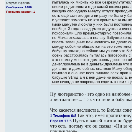
пыталась их мирить но все безрезультатно.
Откуда: Украина
своим родителям и я до самой школы росла
Сообщения: 1480
каждую свободную минуту отпуск проводил
Предупреждения: 1
есть ещё сын его дети ни разу не были у б
и уезжает.помогать ни кто кроме меня им н
(мою маму)не любила у них были постоянн
вообще .3 года назад умер дедушка я очен
похоронами.шло время,нотариус позвонила 
но Мама отказалась в пользу бабушке.когд
писать завещание или написать на двоих сы
между собой не общаются на это тоже мног
бабушку жалко,но сейчас мы узнали что ба
осень расстроилась,пыталась поговорить с 
это не могу,мне этот дом очень дорог ,он 
денег,проблема не в деньгах,проблема что 
дочь нет и даже сейчас она мою Маму обиде
помогал а она нас всех лишила всех прав и
бабушке 91год а я к ней даже не поехала, 
мне никогда не запрещала ездить к ним я о
Ну, лютеранство - это одно из наиболее
христианстве.... Так что твои и бабушк
Что касается наследства, то Библия сов
Так что, имея пропитание,
1 Тимофею 6:8
Пусть в вашей жизни не буде
Евреям 13:5
что есть, потому что он сказал: «Ни за ч
покину тебя».