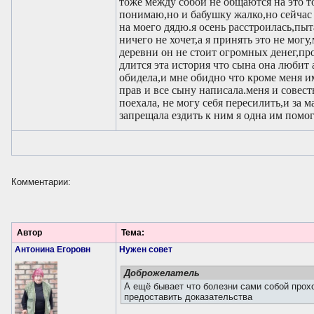
тоже между собой не общаются на это 
понимаю,но и бабушку жалко,но сейчас 
на моего дядю.я осень расстроилась,пы
ничего не хочет,а я принять это не мог
деревни он не стоит огромных денег,пр
длится эта история что сына она любит 
обидела,и мне обидно что кроме меня им
прав и все сыну написала.меня и совесть
поехала, не могу себя пересилить,и за 
запрещала ездить к ним я одна им помог
Комментарии:
Автор
Тема:
Антонина Егоровн
Нужен совет
Доброжелатель
А ещё бывает что болезни сами собой прох
предоставить доказательства