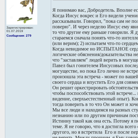
Я понимаю вас, Добродетель. Вполне ес
Когда Иисус вокрес и Его видели ученик
рассказывали. Говорил, "пока сам не по
поверю". И через неделю Иисус ему яви
Зарегистрирован:
01.07.2019
то что другие ему раньше говорили. Я 
Сообщения: 279
стараемся сначала понять что-то интелл
(или верим); 2) испытаем что-то сердц
Когда невидимое но ИСПЫТАНОЕ сердце
логические обяснения/доказательства н
что "заставляем" людей верить в могущ
Павел был гонителем Иисусовых послед
могуществе, но пока Его лично не встре
произошла эта встреча - может по ваше
своего сердца и впустить Его для совм
Он решит оркестрировать обстоятельст
чтобы поспособствовать этой встрече...
видение, сверхьестественный опыт). 
тогда поверить в то что Он может и хоч
Мы все люди и находимся на разных сту
незнанию или по другим причинам пост
Истинну такой как она есть. Потому я 
теме. Я не говорю, что я достигла всего
другого, но я встретила Его и после 
не верить. Между прочиим, я Ему говори