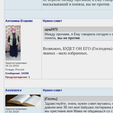
высказываний я поняла, вы не против.
Антонина Егоровн
Нужен совет
ира2473
Между прочиим, я Ему говорила сегодня о в
поняла,
вы не против
Возможно, БУДЕТ ОН ЕГО (Господе
званых - мало избранных.
Зарегистрирован:
18.10.2016
Откуда: Россия
Сообщения: 10398
Предупреждения: 1
Assistance
Нужен совет
(Гость)
Здравствуйте, очень нужен совет.мучаюсь 
давняя.мне 39 лет.моя бабушка лютеранка.м
Зарегистрирован:
мы христиане.моя Мама не общаешься со св
17.02.2016