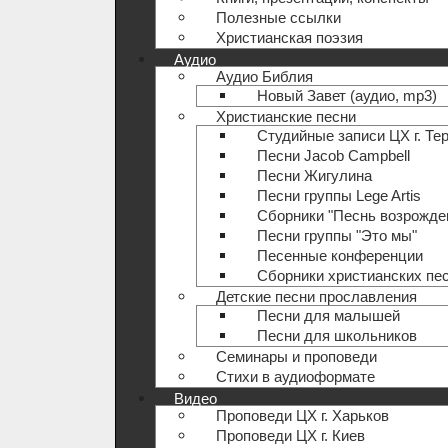
Полезные ccылки
Христианская поэзия
Аудио
Аудио Библия
Новый Завет (аудио, mp3)
Христианские песни
Студийные записи ЦХ г. Те
Песни Jacob Campbell
Песни Жигулина
Песни группы Lege Artis
Сборники "Песнь возрожде
Песни группы "Это мы"
Песенные конференции
Сборники христианских пе
Детские песни прославления
Песни для малышей
Песни для школьников
Семинары и проповеди
Стихи в аудиоформате
Видео
Проповеди ЦХ г. Харьков
Проповеди ЦХ г. Киев