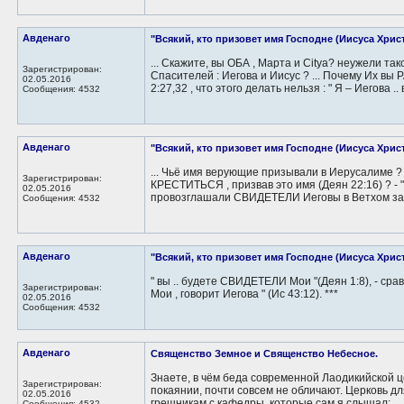
Авденаго
"Всякий, кто призовет имя Господне (Иисуса Христа
... Скажите, вы ОБА , Марта и Citya? неужели т
Зарегистрирован:
Спасителей : Иегова и Иисус ? ... Почему Их вы
02.05.2016
2:27,32 , что этого делать нельзя : " Я – Иегова .. в
Сообщения: 4532
Авденаго
"Всякий, кто призовет имя Господне (Иисуса Христа
... Чьё имя верующие призывали в Иерусалиме ? -
Зарегистрирован:
КРЕСТИТЬСЯ , призвав это имя (Деян 22:16) ? - "
02.05.2016
провозглашали СВИДЕТЕЛИ Иеговы в Ветхом зав
Сообщения: 4532
Авденаго
"Всякий, кто призовет имя Господне (Иисуса Христа
" вы .. будете СВИДЕТЕЛИ Мои "(Деян 1:8), - ср
Зарегистрирован:
Мои , говорит Иегова " (Ис 43:12). ***
02.05.2016
Сообщения: 4532
Авденаго
Священство Земное и Священство Небесное.
Знаете, в чём беда современной Лаодикийской це
Зарегистрирован:
покаянии, почти совсем не обличают. Церковь дл
02.05.2016
грешникам с кафедры, которые сам я слышал:...
Сообщения: 4532