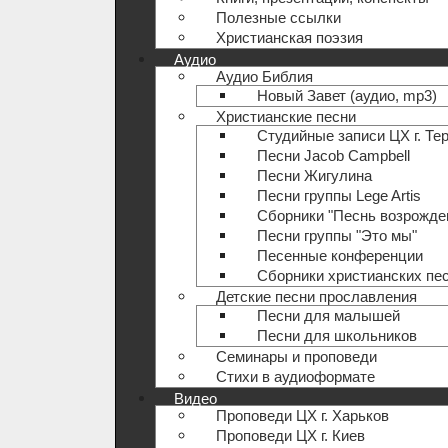
Полезные ccылки
Христианская поэзия
Аудио
Аудио Библия
Новый Завет (аудио, mp3)
Христианские песни
Студийные записи ЦХ г. Те
Песни Jacob Campbell
Песни Жигулина
Песни группы Lege Artis
Сборники "Песнь возрожде
Песни группы "Это мы"
Песенные конференции
Сборники христианских пе
Детские песни прославления
Песни для малышей
Песни для школьников
Семинары и проповеди
Стихи в аудиоформате
Видео
Проповеди ЦХ г. Харьков
Проповеди ЦХ г. Киев