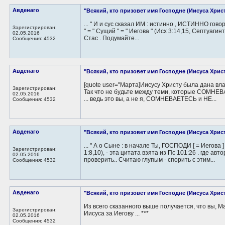
Авденаго
"Всякий, кто призовет имя Господне (Иисуса Христа
... " И и сус сказал ИМ : истинно , ИСТИННО говорю в
Зарегистрирован:
" = " Сущий " = " Иегова " (Исх 3:14,15, Септуаги
02.05.2016
Стас . Подумайте...
Сообщения: 4532
Авденаго
"Всякий, кто призовет имя Господне (Иисуса Христа
[quote user="Марта]Иисусу Христу была дана влас
Зарегистрирован:
Так что не будьте между теми, которые СОМНЕВ
02.05.2016
... ведь это вы, а не я, СОМНЕВАЕТЕСЬ и НЕ...
Сообщения: 4532
Авденаго
"Всякий, кто призовет имя Господне (Иисуса Христа
... " А о Сыне : в начале Ты, ГОСПОДИ [ = Иегова 
Зарегистрирован:
1:8,10), - эта цитата взята из Пс 101:26 . где ав
02.05.2016
проверить.. Считаю глупым - спорить с этим...
Сообщения: 4532
Авденаго
"Всякий, кто призовет имя Господне (Иисуса Христа
Из всего сказанного выше получается, что вы,
Зарегистрирован:
Иисуса за Иегову ... ***
02.05.2016
Сообщения: 4532