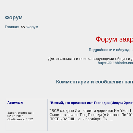
Форум
<<
Главная
Форум
Форум зак
Подробности и обсужден
Для знакомств и поиска верующими общин и д
https://faithbinder.c
Комментарии и сообщения нап
Авденаго
"Всякий, кто призовет имя Господне (Иисуса Христа
" ВСЁ создано Им .. стоит и держится Им "(Кол 1:16
Зарегистрирован:
Сыне : - в начале Т ы , Господи (= Иегова , Пс 101
02.05.2016
ПРЕБЫВАЕШЬ - они погибнут.. Ты .....
Сообщения: 4532