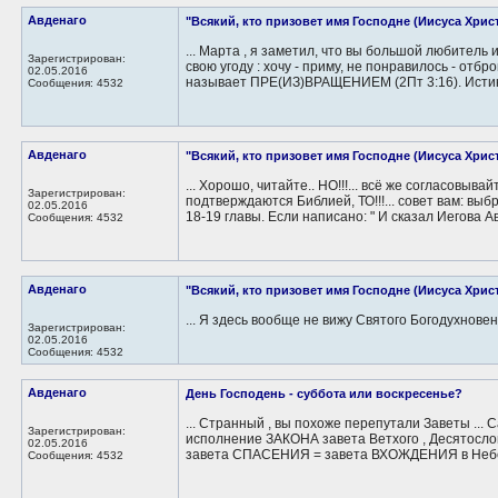
Авденаго
"Всякий, кто призовет имя Господне (Иисуса Христа
... Марта , я заметил, что вы большой любитель
Зарегистрирован:
свою угоду : хочу - приму, не понравилось - отбр
02.05.2016
называет ПРЕ(ИЗ)ВРАЩЕНИЕМ (2Пт 3:16). Истин
Сообщения: 4532
Авденаго
"Всякий, кто призовет имя Господне (Иисуса Христа
... Хорошо, читайте.. НО!!!... всё же согласовыв
Зарегистрирован:
подтверждаются Библией, ТО!!!... совет вам: выб
02.05.2016
18-19 главы. Если написано: " И сказал Иегова Ав
Сообщения: 4532
Авденаго
"Всякий, кто призовет имя Господне (Иисуса Христа
... Я здесь вообще не вижу Святого Богодухновенн
Зарегистрирован:
02.05.2016
Сообщения: 4532
Авденаго
День Господень - суббота или воскресенье?
... Странный , вы похоже перепутали Заветы ...
Зарегистрирован:
исполнение ЗАКОНА завета Ветхого , Десятосл
02.05.2016
завета СПАСЕНИЯ = завета ВХОЖДЕНИЯ в Небе
Сообщения: 4532