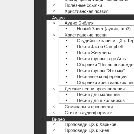
Полезные ccылки
Христианская поэзия
Аудио
Аудио Библия
Новый Завет (аудио, mp3)
Христианские песни
Студийные записи ЦХ г. Те
Песни Jacob Campbell
Песни Жигулина
Песни группы Lege Artis
Сборники "Песнь возрожде
Песни группы "Это мы"
Песенные конференции
Сборники христианских пе
Детские песни прославления
Песни для малышей
Песни для школьников
Семинары и проповеди
Стихи в аудиоформате
Видео
Проповеди ЦХ г. Харьков
Проповеди ЦХ г. Киев