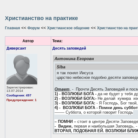
Христианство на практике
<<
<<
<<
Главная
Форум
Христианское общение
Христианство на прак
Автор
Тема:
Диверсант
Десять заповедей
Антонина Егоровн
SIba
я так понял Иисуса
царство небесное подобно десяти запове
Зарегистрирован:
Ответ
, - Прочти Десять Заповедей и пос
13.07.2014
1) - ВОЗЛЮБИ БОГА -
да не будет у тебя 
Сообщения: 497
2) - ВОЗЛЮБИ БОГА:-
Не делай кумира изо
Предупреждения: 1
3) - ВОЗЛЮБИ БОГА:
- Я Господь, Бог твой
4) - ВОЗЛЮБИ БОГА - Помни день субботн
-------- Суббота, о которой говорит Господь
– ПОМНИ –
стоит в центре Десяти Заповеде
- Видим,
первая и наибольшая Заповедь, -
ВТОРАЯ, ПОДОБНАЯ ЕЙ. ВОЗЛЮБИ БЛИ