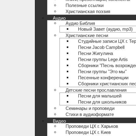
Полезные ccылки
Христианская поэзия
Аудио
Аудио Библия
Новый Завет (аудио, mp3)
Христианские песни
Студийные записи ЦХ г. Те
Песни Jacob Campbell
Песни Жигулина
Песни группы Lege Artis
Сборники "Песнь возрожде
Песни группы "Это мы"
Песенные конференции
Сборники христианских пе
Детские песни прославления
Песни для малышей
Песни для школьников
Семинары и проповеди
Стихи в аудиоформате
Видео
Проповеди ЦХ г. Харьков
Проповеди ЦХ г. Киев