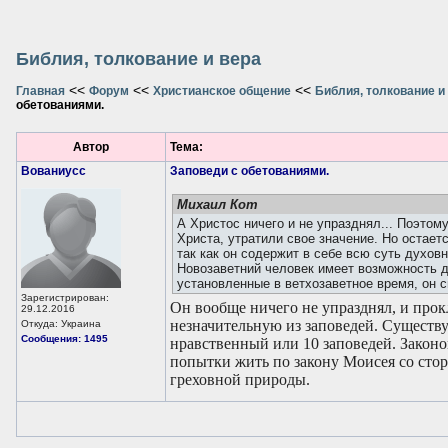
Библия, толкование и вера
<<
<<
<<
Главная
Форум
Христианское общение
Библия, толкование и
обетованиями.
Автор
Тема:
Вованиусc
Заповеди с обетованиями.
Михаил Кот
А Христос ничего и не упразднял... Поэтом
Христа, утратили свое значение. Но остает
так как он содержит в себе всю суть духов
Новозаветний человек имеет возможность д
установленные в ветхозаветное время, он 
Зарегистрирован:
Он вообще ничего не упразднял, и прок
29.12.2016
незначительную из заповедей. Существу
Откуда: Украина
Сообщения: 1495
нравственный или 10 заповедей. Законо
попытки жить по закону Моисея со стор
греховной природы.