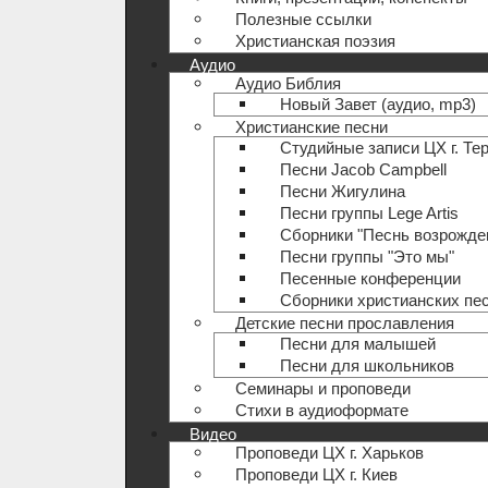
Полезные ccылки
Христианская поэзия
Аудио
Аудио Библия
Новый Завет (аудио, mp3)
Христианские песни
Студийные записи ЦХ г. Те
Песни Jacob Campbell
Песни Жигулина
Песни группы Lege Artis
Сборники "Песнь возрожде
Песни группы "Это мы"
Песенные конференции
Сборники христианских пе
Детские песни прославления
Песни для малышей
Песни для школьников
Семинары и проповеди
Стихи в аудиоформате
Видео
Проповеди ЦХ г. Харьков
Проповеди ЦХ г. Киев