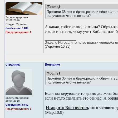
(Гость)
Прожили 35 лет в браке,решили обвенчатьс
получается что не вечаны?
Зарегистрирован:
17.02.2016
Откуда: Украина
А какая, собственно, разница? Обряд-то
Сообщения: 1480
согласии с тем, чему учит Библия, или б
Предупреждения: 1
_________________
Знаю, о Иегова, что не во власти человека 
(Иеремия 10:23)
странник
Венчание
(Гость)
Прожили 35 лет в браке,решили обвенчатьс
получается что не вечаны?
Если вы верующие,то давно должны был
если нет,то сделайте это сейчас. А обря
Зарегистрирован:
29.04.2016
Сообщения: 8442
Итак, что Бог сочетал,
того человек д
Предупреждения: 3
(Мар.10:9)