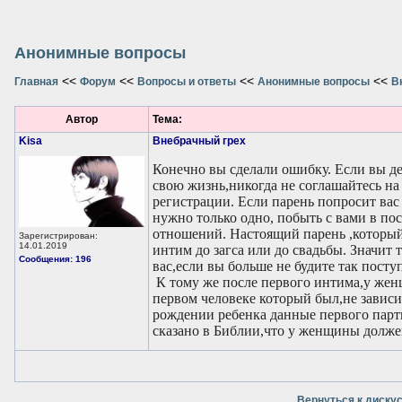
Анонимные вопросы
<<
<<
<<
<<
Главная
Форум
Вопросы и ответы
Анонимные вопросы
В
Автор
Тема:
Kisa
Внебрачный грех
Конечно вы сделали ошибку. Если вы де
свою жизнь,никогда не соглашайтесь н
регистрации. Если парень попросит вас 
нужно только одно, побыть с вами в пос
отношений. Настоящий парень ,который
Зарегистрирован:
14.01.2019
интим до загса или до свадьбы. Значит 
Сообщения: 196
вас,если вы больше не будите так поступ
К тому же после первого интима,у жен
первом человеке который был,не зависи
рождении ребенка данные первого партн
сказано в Библии,что у женщины долже
Вернуться к диску