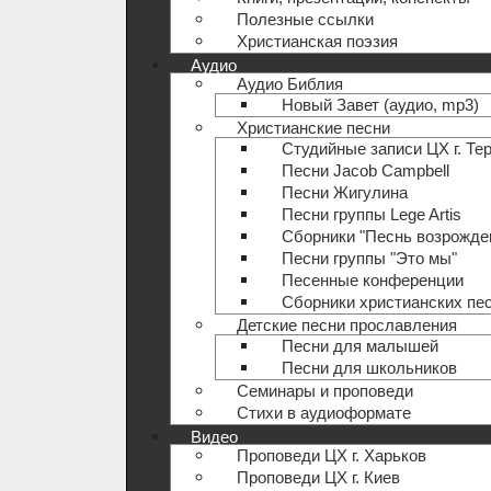
Полезные ccылки
Христианская поэзия
Аудио
Аудио Библия
Новый Завет (аудио, mp3)
Христианские песни
Студийные записи ЦХ г. Те
Песни Jacob Campbell
Песни Жигулина
Песни группы Lege Artis
Сборники "Песнь возрожде
Песни группы "Это мы"
Песенные конференции
Сборники христианских пе
Детские песни прославления
Песни для малышей
Песни для школьников
Семинары и проповеди
Стихи в аудиоформате
Видео
Проповеди ЦХ г. Харьков
Проповеди ЦХ г. Киев