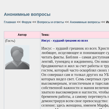
Анонимные вопросы
<<
<<
<<
<<
Главная
Форум
Вопросы и ответы
Анонимные вопросы
И
Автор
Тема:
(Гость)
Иисус - худший грешник из всех
Иисус – худший грешник из всех Христиане верят, что их назарянин – совершенное, любящее, исцеляющее и понимающее существо. Большинство слишком ленивы, чтобы читать факты. Библия – самая доступная книга, и менее всего читаемая. Назарянин был лентяй, тунеядец и иждивенец. Он никогда не работал, как нормальный человек. Он бродяжничал и жил за счет работы и труда других. Он был грубым и неуважительным гостем, который часто оскорблял своих хозяев. Он крал и приказал другим делать это. Он совершал сам и толкал других на УБИЙСТВО. Он был одним из худших лицемеров, которых видел свет. Семь смертных грехов: • Гордыня Назарянин был очень высокомерным, эгоистичным и тщеславным персонажем. Его непреодолимое чувство собственной важности и мания величия прет из каждой строчки Евангелия. У него хватило высокомерия и наглости, чтобы оскорбить хозяйку дома и оставить ее с бременем работы, а самому перетянуть на себя все внимание окружающих, демонстрируя всем свое превосходство: 38. В продолжение пути их пришел Он в одно селение; здесь женщина, именем Марфа, приняла Его в дом свой; 39. у нее была сестра, именем Мария, которая села у ног Иисуса и слушала слово Его. 40. Марфа же заботилась о большом угощении и, подойдя, сказала: Господи! или Тебе нужды нет, что сестра моя одну меня оставила служить? скажи ей, чтобы помогла мне. 41. Иисус же сказал ей в ответ: Марфа! Марфа! ты заботишься и суетишься о многом, 42. а одно только нужно; Мария же избрала благую часть, которая не отнимется у нее. (Евангелие от Луки 10:38-42) Назарянин проповедовал хамство и неуважение к родителям: 37. Кто любит отца или мать более, нежели Меня, не достоин Меня; и кто любит сына или дочь более, нежели Меня, не достоин Меня… (Евангелие от Матфея 10:37) Назарянин сам неоднократно хамил своим родителям: 48. И, увидев Его, удивились; и Матерь Его сказала Ему: Чадо! что Ты сделал с нами? Вот, отец Твой и Я с великою скорбью искали Тебя. 49. Он сказал им: зачем было вам искать Меня? или вы не знали, что Мне должно быть в том, что принадлежит Отцу Моему? (Евангелие от Луки 2:48,49) 31. И пришли Матерь и братья Его и, стоя вне дома, послали к Нему звать Его. 32. Около Него сидел народ. И сказали Ему: вот, Матерь Твоя и братья Твои и сестры Твои, вне дома, спрашивают Тебя. 33. И отвечал им: кто матерь Моя и братья Мои? 34. И обозрев сидящих вокруг Себя, говорит: вот матерь Моя и братья Мои; 35. ибо кто будет исполнять волю Божию, тот Мне брат, и сестра, и матерь. (Евангелие от Марка 3:31-35) И его ученики творили то же самое – кидали родителей с работой, а сами шли за ним попрошайничать: 21. Оттуда, идя далее, увидел Он других двух братьев, Иакова Зеведеева и Иоанна, брата его, в лодке с Зеведеем, отцом их, починивающих сети свои, и призвал их. 22. И они тотчас, оставив лодку и отца своего, последовали за Ним. (Евангелие от Матфея 4:21,22) Удовольствие от массажа себя любимого дорогим маслом было дороже для него заботы о нищих: 3. И когда был Он в Вифании, в доме Симона прокаженного, и возлежал, — пришла женщина с алавастровым сосудом мира из нарда чистого, драгоценного и, разбив сосуд, возлила Ему на голову. 4. Некоторые же вознегодовали и говорили между собою: к чему сия трата мира? 5. Ибо можно было бы продать его более нежели за триста динариев и раздать нищим. И роптали на нее. 6. Но Иисус сказал: оставьте ее; что ее смущаете? Она доброе дело сделала для Меня. 7. Ибо нищих всегда имеете с собою и, когда захотите, можете им благотворить; а Меня не всегда имеете. (Евангелие от Марка 14:3-7) Назарянин называл человеческие существа собаками и свиньями, т.обр. демонстрируя типичное еврейское восприятие мира: 6. Не давайте святыни псам и не бросайте жемчуга вашего перед свиньями, чтобы они не попрали его ногами своими и, обратившись, не растерзали вас. (Евангелие от Матфея 7:6) • Зависть Назарянин так завидовал любой преданности или привязанности, выказываемой кому угодно, кроме самого себя, даже близким членам семьи, что он требовал от своих учеников оставить свои семьи: 59. А другому сказал: следуй за Мною. Тот сказал: Господи! позволь мне прежде пойти и похоронить отца моего. 60. Но Иисус сказал ему: предоставь мертвым погребать своих мертвецов, а ты иди, благовествуй Царствие Божие. 61. Еще другой сказал: я пойду за Тобою, Господи! но прежде позволь мне проститься с домашними моими. 62. Но Иисус сказал ему: никто, возложивший руку свою на плуг и озирающийся назад, не благонадежен для Царствия Божия. (Евангелие от Луки 9:59-62) Есть еще много отрывков, наглядно демонстрирующих завистливый и ревнивый характер назарянина. Это лишь немногое. • Гнев Из-за чрезмерной гордыни, преувеличенного чувства собственной важности, высокомерия и подавляющего убеждения, что ты первый и единственный, Назарянин часто «впадал во грех» гн