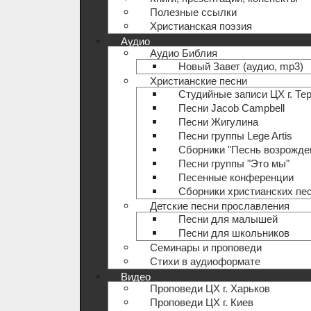
Полезные ccылки
Христианская поэзия
Аудио
Аудио Библия
Новый Завет (аудио, mp3)
Христианские песни
Студийные записи ЦХ г. Те
Песни Jacob Campbell
Песни Жигулина
Песни группы Lege Artis
Сборники "Песнь возрожде
Песни группы "Это мы"
Песенные конференции
Сборники христианских пе
Детские песни прославления
Песни для малышей
Песни для школьников
Семинары и проповеди
Стихи в аудиоформате
Видео
Проповеди ЦХ г. Харьков
Проповеди ЦХ г. Киев