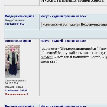
МУЖЕСТВЕННЫХ воинов Христа.
Воздерживающийся
Иисус - худший грешник из всех
Откуда: Украина
Сообщения: 569
Комментарий был удален
Воздерживающи
Антонина Егоровн
Иисус - худший грешник из всех
[quote user="
Воздерживающийся"
]"яд
общения!Не опускайтесь ниже плинтуса 
Ответ
, - Вот так и напишите Гостю, -
шептать?
Зарегистрирован:
18.10.2016
Откуда: Россия
Сообщения: 10398
Предупреждения: 1
Воздерживающийся
Иисус - худший грешник из всех