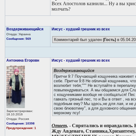
Всех Апостолов казнили... Ну а вы хрис
молчать?
Воздерживающийся
Иисус - худший грешник из всех
Откуда: Украина
Сообщения: 569
Комментарий был удален
(Гость)
в 05.04.20
Антонина Егоровн
Иисус - худший грешник из всех
Воздерживающийся
Притчи 9:7 Поучающий кощунника наживет с
себе. Притчи 9:8 Не обличай кощунника, что
возлюбит тебя;""" Не вступайте в перепал
повыпендриваться. А мы общаемся для Сла
с кощунниками вообще не сообщаться! Пес г
гавкать грязный пес, то и Вы в ответ , на в
подобным ему? Мы здесь,не для лая, и не 
свою блювотину", а для духовного общения
Зарегистрирован:
мерзкому псу!
18.10.2016
Откуда: Россия
Сообщения: 10398
Ответ,
- Спрятались и оправдались. 
Предупреждения: 1
Жду Авденаго, Станника,Хризантем