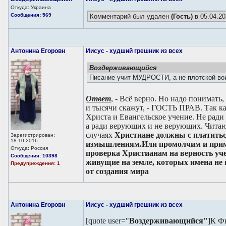
Откуда: Украина
Сообщения: 569
Комментарий был удален
(Гость)
в 05.04.20
Антонина Егоровн
Иисус - худший грешник из всех
Воздерживающийся
Писание учит МУДРОСТИ, а не плотской во
Ответ
, - Всё верно. Но надо понимать,
и тысячи скажут, - ГОСТЬ ПРАВ. Так ка
Христа и Евангельское учение. Не ради
а ради верующих и не верующих. Читаю
случаях
Христиане должны с платитьс
Зарегистрирован:
18.10.2016
измышлениям.
Или промолчим и прим
Откуда: Россия
проверка Христианам на верность уче
Сообщения: 10398
живущие на земле, которых имена не 
Предупреждения: 1
от создания мира
Антонина Егоровн
Иисус - худший грешник из всех
[quote user="
Воздерживающийся"
]К Ф