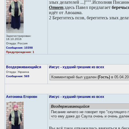
злых делателей ...]""".Исполняя Писание
Ответ
,здесь Павел предлагает
беречьс
идёт от Авоаама.
2
Берегитесь псов, берегитесь злых дел
Зарегистрирован:
18.10.2016
Откуда: Россия
Сообщения: 10398
Предупреждения: 1
Воздерживающийся
Иисус - худший грешник из всех
Откуда: Украина
Сообщения: 569
Комментарий был удален
(Гость)
в 05.04.20
Антонина Егоровн
Иисус - худший грешник из всех
Воздерживающийся
Писание ничего не говорит про "скулящего п
что ему даже до Саула очень и очень далек
Вы всё таки отважились ввязаться в бес