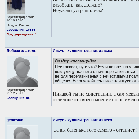
разобрать, как должно?
Неужели устрашились?
Зарегистрирован:
18.10.2016
Откуда: Россия
Сообщения: 10398
Предупреждения: 1
Доброжелатель
Иисус - худший грешник из всех
Воздерживающийся
Пес гавкает, ну и что? Если на вас ,на улиц
всю улицу, начнете с ним перегавкиваться,
не для перегавкиванья с нечестивыми псам
общения!Не опускайтесь ниже плинтуса отв
Зарегистрирован:
Никакой ты не христианин, а сам мерзк
25.12.2017
Сообщения: 85
отличное от твоего мнение по не имеющ
genawlad
Иисус - худший грешник из всех
да вы батенька того самого - сатанист !