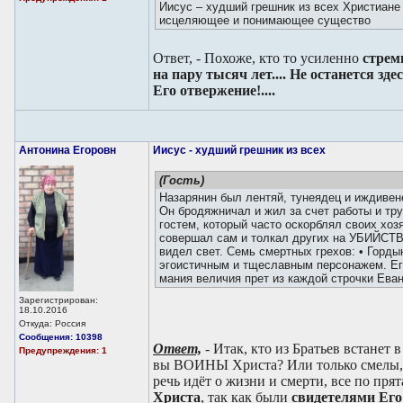
Иисус – худший грешник из всех Христиане 
исцеляющее и понимающее существо
Ответ, - Похоже, кто то усиленно
стреми
на пару тысяч лет.... Не останется зде
Его отвержение!....
Антонина Егоровн
Иисус - худший грешник из всех
(Гость)
Назарянин был лентяй, тунеядец и иждивене
Он бродяжничал и жил за счет работы и тр
гостем, который часто оскорблял своих хоз
совершал сам и толкал других на УБИЙСТВ
видел свет. Семь смертных грехов: • Горд
эгоистичным и тщеславным персонажем. Ег
мания величия прет из каждой строчки Еван
Зарегистрирован:
18.10.2016
Откуда: Россия
Сообщения: 10398
Ответ,
- Итак, кто из Братьев встанет
Предупреждения: 1
вы ВОИНЫ Христа? Или только смелы,
речь идёт о жизни и смерти, все по пря
Христа
, так как были
свидетелями Его 