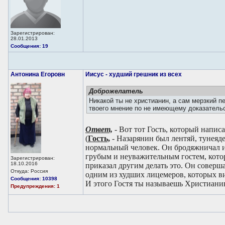
Зарегистрирован:
28.01.2013
Сообщения: 19
Антонина Егоровн
Иисус - худший грешник из всех
Доброжелатель
Никакой ты не христианин, а сам мерзкий п
твоего мнение по не имеющему доказатель
Ответ,
- Вот тот Гость, который написа
(
Гость,
- Назарянин был лентяй, тунеяде
нормальный человек. Он бродяжничал и 
грубым и неуважительным гостем, котор
Зарегистрирован:
18.10.2016
приказал другим делать это. Он совер
Откуда: Россия
одним из худших лицемеров, которых ви
Сообщения: 10398
И этого Гостя ты называешь Христиани
Предупреждения: 1