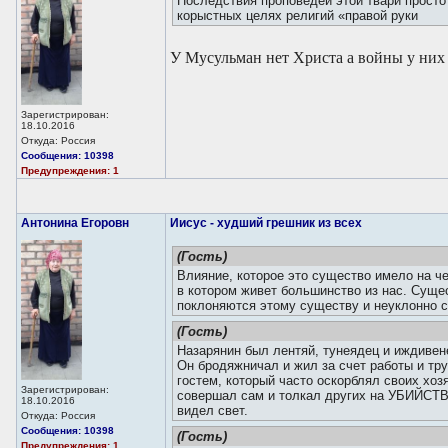
Последствия проповедей этой твари просто
корыстных целях религий «правой руки
У Мусульман нет Христа а войны у них 
Зарегистрирован:
18.10.2016
Откуда: Россия
Сообщения: 10398
Предупреждения: 1
Антонина Егоровн
Иисус - худший грешник из всех
(Гость)
Влияние, которое это существо имело на ч
в котором живет большинство из нас. Сущ
поклоняются этому существу и неуклонно 
(Гость)
Назарянин был лентяй, тунеядец и иждивене
Он бродяжничал и жил за счет работы и тр
гостем, который часто оскорблял своих хоз
Зарегистрирован:
совершал сам и толкал других на УБИЙСТВ
18.10.2016
видел свет.
Откуда: Россия
Сообщения: 10398
(Гость)
Предупреждения: 1