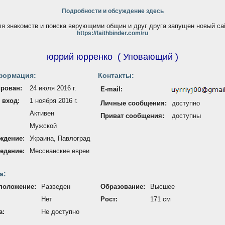
Подробности и обсуждение здесь
я знакомств и поиска верующими общин и друг друга запущен новый са
https://faithbinder.com/ru
юррий юрренко
(
Уповающий
)
формация:
Контакты:
ирован:
24 июля 2016 г.
E-mail:
 вход:
1 ноября 2016 г.
Личные сообщения:
доступно
Активен
Приват сообщения:
доступны
Мужской
ждение:
Украина, Павлоград
едание:
Меcсианские евреи
а:
положение:
Разведен
Образование:
Высшее
Нет
Рост:
171 см
а:
Не доступно