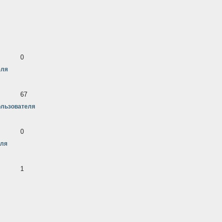
0
еля
67
ользователя
0
еля
1