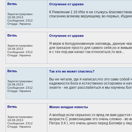
Ветвь
Отлучение от церкви
К Римлянам 1:16 Ибо я не стыжусь благовествова
Зарегистрирован:
спасению всякому верующему, во-первых, Иудею,
19.08.2013
Сообщения: 2312
Откуда: Украина
Ветвь
Отлучение от церкви
Я верю в богодухновенную заповедь, данную чер
Зарегистрирован:
для греха(не просто для самого себя,но и живым
19.08.2013
и с тех пор,как начал так относиться,то все...
Сообщения: 2312
Откуда: Украина
Ветвь
Так кто же может спастись?
Вы не читали, где я написал,что это само собой
Зарегистрирован:
надежности Бога и естественно осторожен и нач
19.08.2013
знаете - не дает расслабиться и мы научены Бого
Сообщения: 2312
Откуда: Украина
Ветвь
Жених младше невесты
А вообще,если серьезно,то вряд ли вам удастся 
Зарегистрирован:
возрасте.С ровесницами это очень сложно - во в
19.08.2013
Петра 3:4 ) ,что очень ценно перед Богом(и у люд
Сообщения: 2312
Откуда: Украина