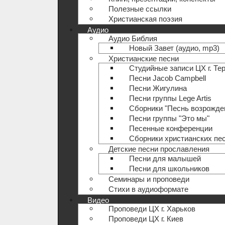
Полезные ccылки
Христианская поэзия
Аудио
Аудио Библия
Новый Завет (аудио, mp3)
Христианские песни
Студийные записи ЦХ г. Те
Песни Jacob Campbell
Песни Жигулина
Песни группы Lege Artis
Сборники "Песнь возрожде
Песни группы "Это мы"
Песенные конференции
Сборники христианских пе
Детские песни прославления
Песни для малышей
Песни для школьников
Семинары и проповеди
Стихи в аудиоформате
Видео
Проповеди ЦХ г. Харьков
Проповеди ЦХ г. Киев