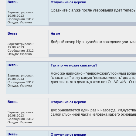
Ветвь
Отлучение от церкви
Сравните с,а уже после уверования идет теперь
Зарегистрирован:
19.08.2013
Сообщения: 2312
Откуда: Украина
Ветвь
Не ем
Добрый вечер.Ну а в учебном заведении учиться 
Зарегистрирован:
19.08.2013
Сообщения: 2312
Откуда: Украина
Ветвь
Так кто же может спастись?
Ясно же написано - "невозможно"Любимый вопрос 
Зарегистрирован:
"спасаться" и эту самую "невозможность" делать 
19.08.2013
даст знать что делать,а чего нет.Он АЛЬФА - Он в
Сообщения: 2312
Откуда: Украина
Ветвь
Отлучение от церкви
Дух обновляется один раз и навсегда. Ум,чувства
Зарегистрирован:
самой глубинной части человека,как его основан
19.08.2013
Сообщения: 2312
Откуда: Украина
Ветвь
Отлучение от церкви