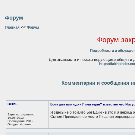
Форум
<<
Главная
Форум
Форум зак
Подробности и обсужден
Для знакомств и поиска верующими общин и д
https://faithbinder.c
Комментарии и сообщения на
Ветвь
Бога два или один? или един? известно что Иисус 
Я здесь не о том,что Бог Един - в это и я верю,
Зарегистрирован:
Сыном.Приведенное место Писания опровергае
19.08.2013
Сообщения: 2312
Откуда: Украина