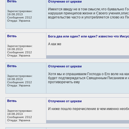
Ветвь
Отлучение от церкви
Имеется ввиду не в том смысле,что буквально Го
Зарегистрирован:
нарушая принципов жизни и Своего учения,описа
19.08.2013
водительстве часто и употребляется слово из Пи
Сообщения: 2312
Откуда: Украина
Ветвь
Бога два или один? или един? известно что Иисус 
А как же
Зарегистрирован:
19.08.2013
Сообщения: 2312
Откуда: Украина
Ветвь
Отлучение от церкви
Хотя мы и спрашиваем Господа о Его воле на каж
Зарегистрирован:
будет подтверждаться Священным Писанием и ни
19.08.2013
противоречить ему
Сообщения: 2312
Откуда: Украина
Ветвь
Отлучение от церкви
И ниже пошло перечисление в чем именно необ
Зарегистрирован:
19.08.2013
Сообщения: 2312
Откуда: Украина