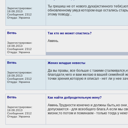
Ты грешиш не от нового духа(истинного тебя),кот
Зарегистрирован:
обновленному уму,в котором еще остались стар
19.08.2013
этому поводу...
Сообщения: 2312
Откуда: Украина
Ветвь
Так кто же может спастись?
Аминь.
Зарегистрирован:
19.08.2013
Сообщения: 2312
Откуда: Украина
Ветвь
Жених младше невесты
Да вы правы, все больше с такими сталкивался,н
Зарегистрирован:
благодати,чего и вам желаю в вашей семейной ж
19.08.2013
точки зрения,которую я описал - нет ли у нее зача
Сообщения: 2312
Откуда: Украина
Ветвь
Как найти добродетельную жену?
Аминь.Трудности конечно и должны быть,но они
Зарегистрирован:
допускаются - для всеобщего блага.А если мы 
19.08.2013
жизни,то потом и пожинаем - только тогда у неко
Сообщения: 2312
Откуда: Украина